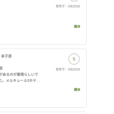
发布于：
5/8/2026
4?
翻译
亲子游
5
喫
发布于：
5/8/2026
があるのが素晴らしいで
た。メルキュール3ホテル
は、21時からのラウンジ
翻译
がしました。
4?