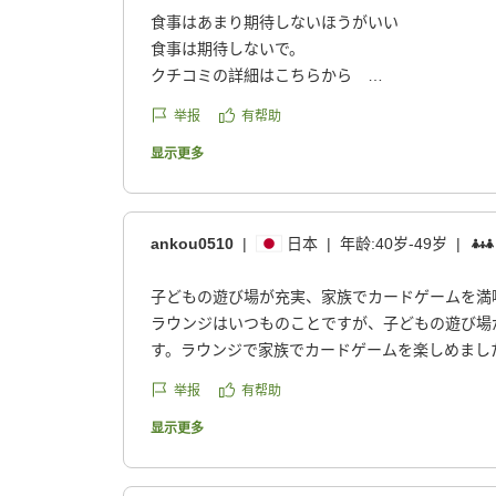
食事はあまり期待しないほうがいい
食事は期待しないで。
クチコミの詳細はこちらから
https://review.travel.rakuten.co.jp/hotel/voice/922
举报
有帮助
reviewId=33123478439210
显示更多
ankou0510
|
日本
|
年龄:
40岁-49岁
|
子どもの遊び場が充実、家族でカードゲームを満
ラウンジはいつものことですが、子どもの遊び場
す。ラウンジで家族でカードゲームを楽しめまし
目の利用ですが初めてです。あえて及第点として
举报
有帮助
の飲み物の種類が他のメルキュールより少ないき
クチコミの詳細はこちらから
显示更多
https://review.travel.rakuten.co.jp/hotel/voice/922
reviewId=33123478425600