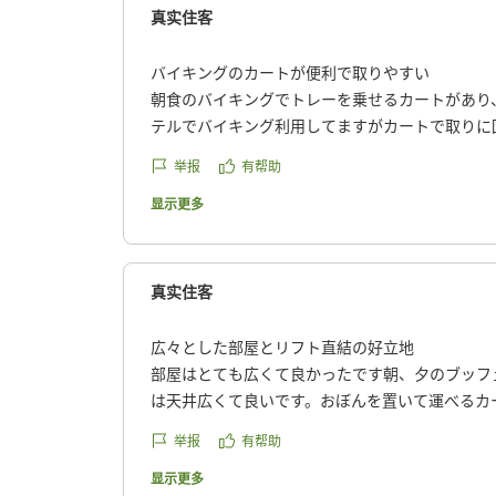
reviewId=33123478639890
真实住客
バイキングのカートが便利で取りやすい
朝食のバイキングでトレーを乗せるカートがあり
テルでバイキング利用してますがカートで取りに
た。取りやすいし便利でした。
举报
有帮助
クチコミの詳細はこちらから
https://review.travel.rakuten.co.jp/hotel/voice/161
显示更多
reviewId=33123478607372
真实住客
広々とした部屋とリフト直結の好立地
部屋はとても広くて良かったです朝、夕のブッフ
は天井広くて良いです。おぼんを置いて運べるカ
です^^
举报
有帮助
リフトもホテルからすぐで景色良くソフトクリー
他の画像やクチコミの詳細はこちらから
显示更多