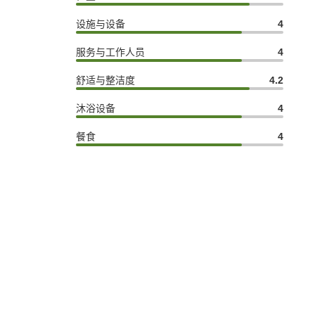
设施与设备
4
服务与工作人员
4
舒适与整洁度
4.2
沐浴设备
4
餐食
4