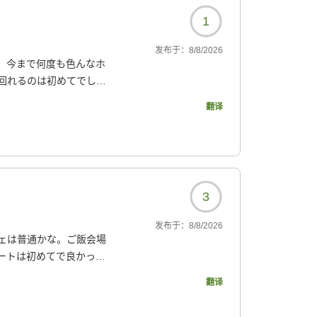
1
发布于：
8/8/2026
、今まで何度も色んなホ
回れるのは初めてでし
翻译
4?
3
发布于：
8/8/2026
ェは普通かな。ご飯会場
ートは初めてで良かった
翻译
ムも美味しかったです^^