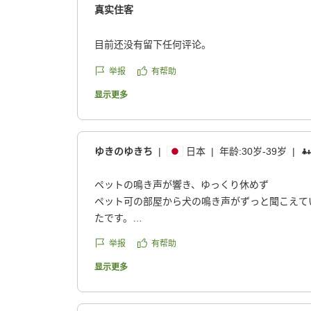
真实住客
目前还没有留下任何评论。
举报
有帮助
显示更多
ゆきのゆきち
|
日本
|
年龄:
30岁-39岁
|
ペットの鳴き声が響き、ゆっくり休めず
ペット可の部屋から犬の鳴き声がずっと聞こえて
たです。
举报
有帮助
フロアは分かれていますが、建物は分かれていな
要注意です。
显示更多
クチコミの詳細はこちらから
https://review.travel.rakuten.co.jp/hotel/voice/161