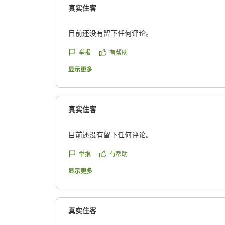
人生で初めてでした。高級なイメージがあって少
真实住客
が、レストランの雰囲気やスタッフの皆さんの温
はいえど肩肘張らない感じで、とってもよかった
目前还没有留下任何评论。
デビューしたい方にはぜひおすすめしたいです(笑
晴れていたので景色は昼夜問わず素敵でした特に
举报
有帮助
な窓から見えたマジックアワーの空と、カフェの
显示更多
限りの高原が、一番のお気に入りです。
クチコミの詳細はこちらから
https://review.travel.rakuten.co.jp/hotel/voice/840
真实住客
reviewId=33123478148139
目前还没有留下任何评论。
举报
有帮助
显示更多
真实住客