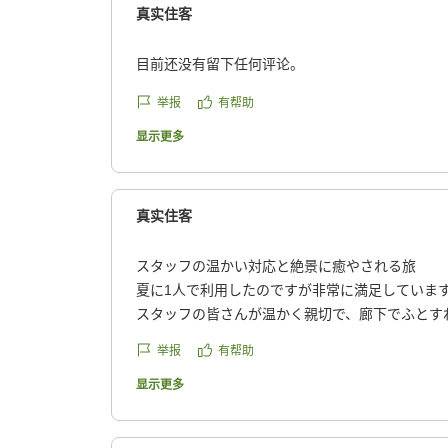
真实住客
目前还没有留下任何评论。
举报
有帮助
显示更多
真实住客
スタッフの温かい対応と絶景に癒やされる旅
夏に1人で利用したのですが非常に満足していま
スタッフの皆さんが温かく親切で、廊下でふとす
「こんにちは!」と声をかけてくださるので、1人
举报
有帮助
ごくあったかい気持ちになりました。
スキー場のオフシーズンということもあって、カ
显示更多
ほぼ貸し切り状態で、ゆっくりくつろげました。
夕食はフレンチをいただいたのですが、実は私は