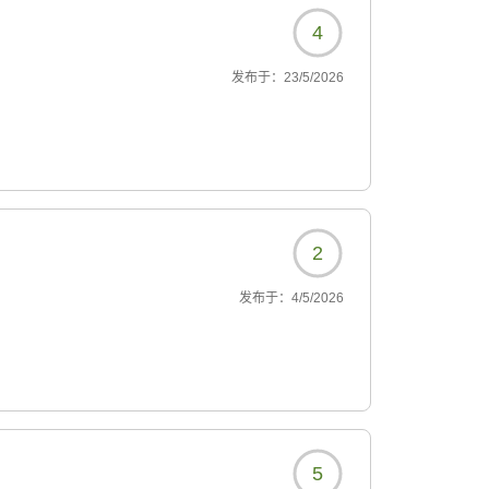
し緊張して行ったのです
4
かい対応が、フレンチと
です!私みたいにフレンチ
发布于：
23/5/2026
)
、宿泊したお部屋の小さ
テラスからのぞむ見渡す
2?
2
发布于：
4/5/2026
5