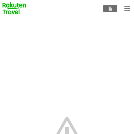
to
新
top
page