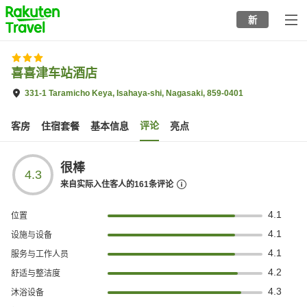
to
新
top
page
喜喜津车站酒店
331-1 Taramicho Keya, Isahaya-shi, Nagasaki, 859-0401
评论
客房
住宿套餐
基本信息
亮点
很棒
4.3
来自实际入住客人的
161
条评论
4.1
位置
4.1
设施与设备
4.1
服务与工作人员
4.2
舒适与整洁度
4.3
沐浴设备