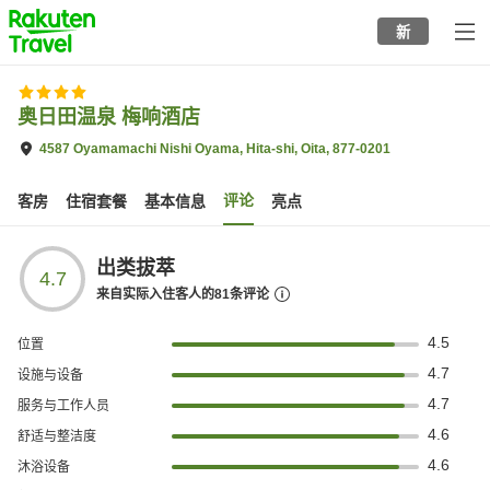
to
新
top
page
奥日田温泉 梅响酒店
4587 Oyamamachi Nishi Oyama, Hita-shi, Oita, 877-0201
评论
客房
住宿套餐
基本信息
亮点
出类拔萃
4.7
来自实际入住客人的
81
条评论
4.5
位置
4.7
设施与设备
4.7
服务与工作人员
4.6
舒适与整洁度
4.6
沐浴设备