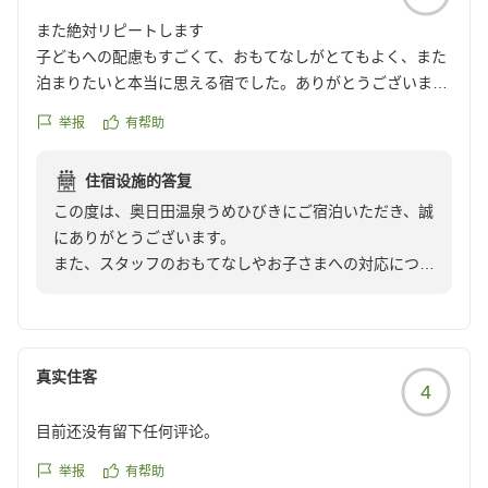
また絶対リピートします
子どもへの配慮もすごくて、おもてなしがとてもよく、また
泊まりたいと本当に思える宿でした。ありがとうございまし
た。
举报
有帮助
クチコミの詳細はこちらから
https://review.travel.rakuten.co.jp/hotel/voice/40907?
住宿设施的答复
reviewId=33123478289809
この度は、奥日田温泉うめひびきにご宿泊いただき、誠
にありがとうございます。
また、スタッフのおもてなしやお子さまへの対応につき
まして、お褒めのお言葉を頂戴し心より御礼申し上げま
す。
お子さまにも安心してお過ごしいただけるよう努めてお
りますので、そのようなお言葉を頂戴し大変嬉しく拝見
真实住客
4
いたしました。また、スタッフのおもてなしにつきまし
てもご満足いただき、「また泊まりたいと本当に思える
目前还没有留下任何评论。
宿」とのお言葉をいただけましたことは、スタッフにと
っても大変励みになります。
举报
有帮助