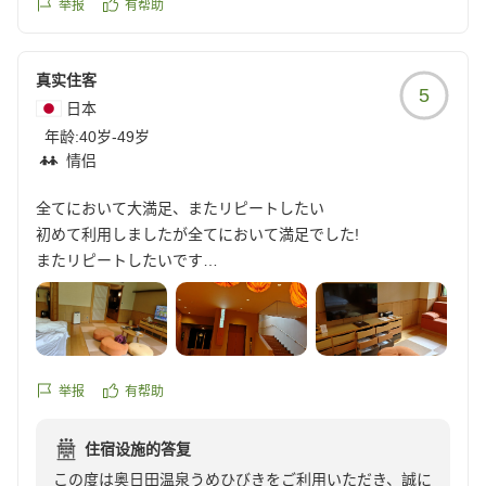
举报
有帮助
真实住客
5
日本
年龄:
40岁-49岁
情侣
全てにおいて大満足、またリピートしたい
初めて利用しましたが全てにおいて満足でした!
またリピートしたいです
他の画像やクチコミの詳細はこちらから
https://review.travel.rakuten.co.jp/hotel/voice/40907?
reviewId=33123478203874
举报
有帮助
住宿设施的答复
この度は奥日田温泉うめひびきをご利用いただき、誠に