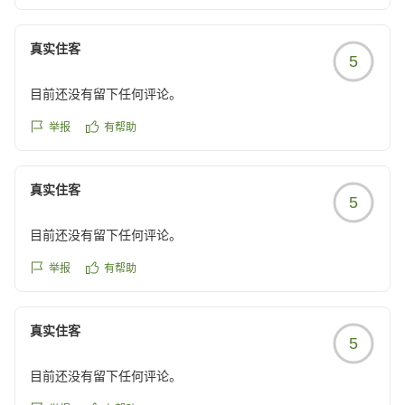
ご家族皆さまで心地よいひとときをお過ごしいただけた
のであれば、何よりでございます。
真实住客
今後とも皆さまに心からお寛ぎいただける宿を目指して
5
努めてまいります。
目前还没有留下任何评论。
またご家族皆さまにお会いできます日を、スタッフ一同
心よりお待ち申し上げております。
举报
有帮助
奥日田温泉うめひびき
真实住客
5
目前还没有留下任何评论。
举报
有帮助
真实住客
5
目前还没有留下任何评论。