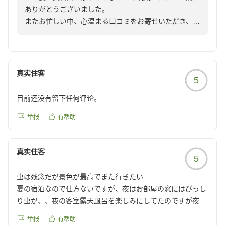
ありがとうございました。
またお忙しい中、心温まる口コミをお寄せいただき、重
ねて御礼申し上げます。
「全てにおいて大満足、またリピートしたい」とのお言
葉をいただき、スタッフ一同大変嬉しく拝見いたしまし
た。
真实住客
5
これからも、お越しいただく皆様に心からご満足いただ
ける宿を目指し、より一層のおもてなしに努めてまいり
目前还没有留下任何评论。
ます。
季節ごとに異なる渓谷の景色や旬のお料理もお楽しみい
举报
有帮助
ただけますので、ぜひまた違った季節にもお越しくださ
いませ。
真实住客
またのご来館をスタッフ一同心よりお待ち申し上げてお
5
ります。
虫は残念だが景色が最高でまた行きたい
夏の宿泊なので仕方ないですが、夜はお部屋の窓にはびっし
奥日田温泉うめひびき
り虫が、、夜の客室露天風呂を楽しみにしてたのですが夜は
入れませんでした涙
举报
有帮助