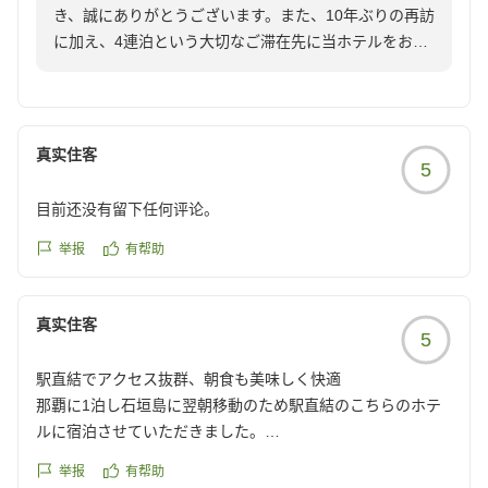
いませ。
き、誠にありがとうございます。また、10年ぶりの再訪
な限りです。サーターアンダギーと一日おきメニューのよう
に加え、4連泊という大切なご滞在先に当ホテルをお選
でした。
びいただきましたこと、重ねて御礼申し上げます。
ジーマーミ豆腐と海ぶどう、シークワーサーゼリーは毎朝い
ただきました。特にジーマーミ豆腐と海ぶどうは普段まず食
朝食につきまして、沖縄ならではの食材をお気に召して
べられないですからね。もっと食べたかった!
いただけたようで大変嬉しく存じます。紅芋の天ぷらや
オムレツ、オムライス、沖縄そば、カレーは日替わりでいた
真实住客
5
ジーマーミ豆腐など、沖縄の味覚を存分にお楽しみいた
だきました。大満足です。
だけたご様子に、調理スタッフ一同も喜びを感じており
目前还没有留下任何评论。
ます。
そのほか、駅からの利便性は屋根もあるし直結だし文句な
举报
有帮助
し。徒歩圏内にローソン、セブン、ファミマあり。お風呂は
また、客室のバスルームや清掃スタッフの対応につきま
洗い場があって広い。色々なホテルに泊まったけど、トップ
しても、過分なお褒めの言葉をいただき光栄です。お客
レベルで快適なバスルームでした。トイレも1畳くらいあり
真实住客
様の快適な滞在のために努めておりますが、このような
そう。
5
温かいお言葉をいただけますと、何よりの励みとなりま
一度、お掃除していただいてるときに部屋に戻ってしまった
駅直結でアクセス抜群、朝食も美味しく快適
す。
のですが、お風呂だけでそんなに時間かけて掃除していただ
那覇に1泊し石垣島に翌朝移動のため駅直結のこちらのホテ
いてるんですね・・・と思うくらい丁寧で、次回も絶対こち
ルに宿泊させていただきました。
那覇空港から車で最短5分・モノレールで約10分、「旭
らにお世話になろうと思いました。
空港にも国際通りにもモノレール移動しやすく便利でした。
橋駅」直結という立地も、快適なご滞在の一助となりま
举报
有帮助
チェックイン時の対応も大変丁寧で、お部屋も家族三人で狭
したら幸いです。