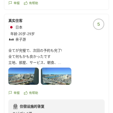
举报
有帮助
真实住客
5
日本
年龄:
20岁-29岁
亲子游
全てが完璧で、次回の予約も完了!
全て何もかも良かったです
立地、部屋、サービス、朝食、
そして、ホテルの方の対応完璧でした
次も必ず泊まりたいと思うホテルでした!
(次の予約入れました)
举报
有帮助
クチコミの詳細はこちらから
https://review.travel.rakuten.co.jp/hotel/voice/136808?
住宿设施的答复
reviewId=33123478187698