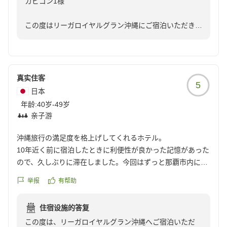
カビゴン1様
この度はリーガロイヤルグラン沖縄にご宿泊いただき、
またこのような嬉しいご感想をお寄せいただき、心より
感謝申し上げます。
立地やお部屋、サービス、朝食、そしてスタッフの対応
真实住客
5
に至るまで、「全て何もかも良かった」とのお言葉を頂
日本
戴し、大変光栄に存じます。スタッフ一同、心より嬉し
年龄:
40岁-49岁
く拝見いたしました。
亲子游
さらに、「次も必ず泊まりたいと思うホテルでした」と
沖縄旅行の満足度を格上げしてくれるホテル。
のお言葉に加え、すでに次回のご予約もいただいている
10年近く前に宿泊したときに利便性が良かった記憶があった
とのこと、これ以上ない励みでございます。次回も変わ
ので、久しぶりに滞在しました。今回はずっと那覇市内に宿
らぬおもてなしでお迎えし、ご期待にお応えできますよ
泊のため、4連泊です。
举报
有帮助
う、より一層サービスの向上に努めて参ります。
朝食とても良かった!毎日あるものと、一日おき繰り返しのも
再びお会いできます日をスタッフ一同、心より楽しみに
住宿设施的答复
のがあるのかな。紅芋なのか、丸くて小さい天ぷらがモチモ
お待ち申し上げております。お気をつけてお越しくださ
この度は、リーガロイヤルグラン沖縄へご宿泊いただ
チでとっても美味しかったです。料理名を見事に忘れて残念