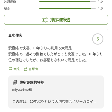
4.5
沐浴设备
4.6
餐食
排序和筛选
真实住客
5
駅直結で快適、10年ぶりの利用も大満足
駅直結で、遅めの到着でしたがとても快適でした。10年ぶり
位の宿泊でしたが、お部屋もきれいで満足でした。
クチコミの詳細はこちらから
举报
有帮助
https://review.travel.rakuten.co.jp/hotel/voice/136808?
reviewId=33123478277452
住宿设施的答复
miyuarimo様
この度は、10年ぶりという大切な機会にリーガロイヤ
ルグラン沖縄をお選びいただき、誠にありがとうござい