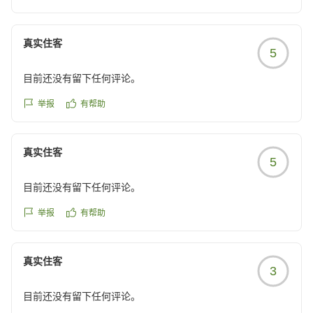
ます。
駅直結という立地を活かし、快適にお過ごしいただけた
真实住客
5
ご様子を伺い、大変嬉しく存じます。当ホテルは那覇空
港からお車で10分・モノレールでも約10分と、「旭橋
目前还没有留下任何评论。
駅」直結ですので、遅い時間のご到着でもスムーズにご
案内が可能です。
举报
有帮助
10年という月日が経っても変わらずご満足いただけた
真实住客
ことは、スタッフ一同にとりまして何よりの励みとなり
5
ます。今後とも、お客様に愛されるホテルであり続けら
目前还没有留下任何评论。
れるよう精進してまいります。
举报
有帮助
またのご来館を心よりお待ちしております。
真实住客
3
目前还没有留下任何评论。