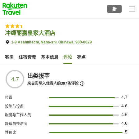
to
新
top
page
冲绳丽嘉皇家大酒店
1-9 Asahimachi, Naha-shi, Okinawa, 900-0029
评论
客房
住宿套餐
基本信息
亮点
出类拔萃
4.7
来自实际入住客人的
397
条评论
4.7
位置
4.6
设施与设备
4.6
服务与工作人员
4.6
舒适与整洁度
5
性价比