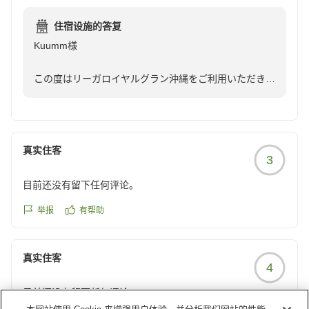
同行の母も朝食やお部屋の快適さに大満足してくれたよう
さを感じることはなく水回りも清掃が行き届いており清潔で
で、選んだ自分を褒めたいです。
住宿设施的答复
した。
今回、お母様にもお喜びいただけたとのこと、大変光栄
快適な滞在、ありがとうございました。
Kuumm様
朝食の品揃えも良く、直ぐに補充もされておりとても美味し
に存じます。今回いただいた温かいお言葉を励みに、次
他の画像やクチコミの詳細はこちらから
くいただけました。シティビューのプランでしたので景観を
回お越しいただいた際もさらにご満足いただけるよう、
https://review.travel.rakuten.co.jp/hotel/voice/136808?
この度はリーガロイヤルグラン沖縄をご利用いただき、
期待される方には向いていないかもしれませんが、ホテルの
サービスの向上に努めてまいります。
reviewId=33123478163783
また心温まるご感想をお寄せいただきまして、誠にあり
滞在時間も短かったので私共は気にはならなかったです。短
がとうございます。
い滞在時間でしたが、大変快適に過ごすことができました。
またのご来館をスタッフ一同、心よりお待ち申し上げて
クチコミの詳細はこちらから
おります。
石垣島へご出発前の大切なご滞在先として当ホテルをお
https://review.travel.rakuten.co.jp/hotel/voice/136808?
真实住客
3
選びいただき、快適にお過ごしいただけたとのこと、大
reviewId=33123478151821
変嬉しく拝見いたしました。
目前还没有留下任何评论。
ゆいレール旭橋駅直結という立地や、空港・国際通りへ
举报
有帮助
のアクセスの良さに加え、チェックイン時のスタッフの
対応、お部屋の広さや清掃についてもお褒めのお言葉を
真实住客
お寄せいただき、スタッフ一同大変励みになります。
4
目前还没有留下任何评论。
また、朝食につきましても、品揃えや補充、味わいにご