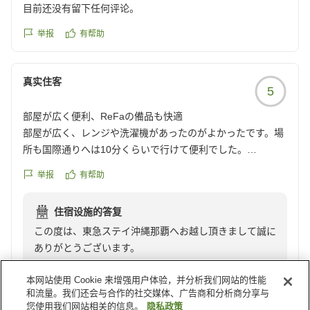
フ一同心よりお待ちしております。
目前还没有留下任何评论。
举报
有帮助
真实住客
5
部屋が広く便利、ReFaの備品も快適
部屋が広く、レンジや洗濯機があったのがよかったです。場
所も国際通りへは10分くらいで行けて便利でした。
部屋の掃除はないですが、ドライヤーで髪の毛が落ちるの
举报
有帮助
で、連泊だと自分でささっと掃除できるものがあればいいな
と思いました。
住宿设施的答复
シャンプーやドライヤーがReFaなのはよかったです。
この度は、東急ステイ沖縄那覇へお越し頂きまして誠に
今回台風で予定通り行けなかったのですが、親切に対応頂き
ありがとうございます。
ました。ありがとうございました!
また、大切なお時間を割いて温かい口コミをいただき、
クチコミの詳細はこちらから
本网站使用 Cookie 来增强用户体验，并分析我们网站的性能
スタッフ一同心より感謝申し上げます。
https://review.travel.rakuten.co.jp/hotel/voice/177761?
和流量。我们还会与合作的社交媒体、广告商和分析商分享与
全室に完備しております電子レンジや洗濯乾燥機がお役
reviewId=33123478156007
您使用我们网站相关的信息。
隐私政策