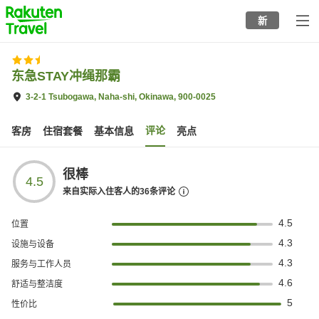
to
新
top
page
东急STAY冲绳那霸
3-2-1 Tsubogawa, Naha-shi, Okinawa, 900-0025
评论
客房
住宿套餐
基本信息
亮点
很棒
4.5
来自实际入住客人的
36
条评论
4.5
位置
4.3
设施与设备
4.3
服务与工作人员
4.6
舒适与整洁度
5
性价比