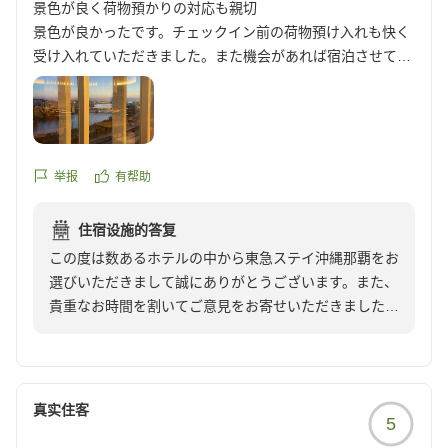
景色が良く荷物預かりの対応も親切
景色が良かったです。チェックイン前の荷物預け入れも快く
受け入れていただきました。また機会があれば宿泊させてい
ただきます。
クチコミの詳細はこちらから
https://review.travel.rakuten.co.jp/hotel/voice/177761?
reviewId=33123478182308
举报
有帮助
住宿设施的答复
この度は数あるホテルの中から東急ステイ沖縄那覇をお
選びいただきまして誠にありがとうございます。また、
貴重なお時間を割いてご意見をお寄せいただきましたこ
とに重ねて御礼申し上げます。景色の良さを褒めて頂
き、大変嬉しく存じます。
チェックイン前後の荷物預かりは、基本業務になりま
す。何なりとご利用下さい。少しでも快適なサービスを
真实住客
5
ご提供できるに努めて参ります。またのお越しをスタッ