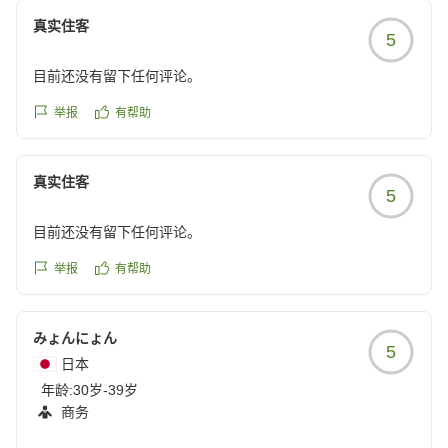
真实住客
5
目前还没有留下任何评论。
举报
有帮助
真实住客
5
目前还没有留下任何评论。
举报
有帮助
みょんにょん
5
日本
年龄:
30岁-39岁
商务