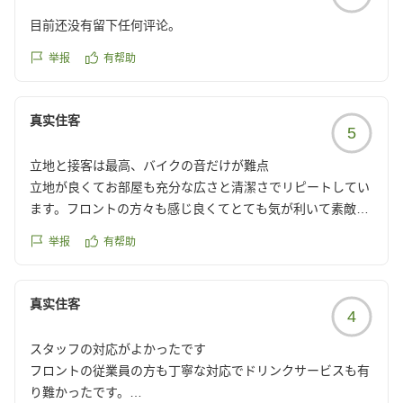
目前还没有留下任何评论。
举报
有帮助
真实住客
5
立地と接客は最高、バイクの音だけが難点
立地が良くてお部屋も充分な広さと清潔さでリピートしてい
ます。フロントの方々も感じ良くてとても気が利いて素敵な
接客をしてくださるので大満足。
举报
有帮助
唯一残念なのは大きな道路がすぐ横にあり、暴走族のような
バイク集団が通ると音がうるさいです。
普通の車やトラックの音は夜中に走っていても慣れているの
真实住客
4
で気になりません。
その点があってもここのホテルが好きなのでまた泊まりに来
スタッフの対応がよかったです
ます!!
フロントの従業員の方も丁寧な対応でドリンクサービスも有
クチコミの詳細はこちらから
り難かったです。