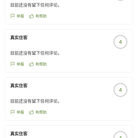
目前还没有留下任何评论。
元の時計の設置に関する具体的なご提案は、今後のサー
ビス向上のための重要な検討課題とさせていただきま
クチコミの詳細はこちらから
举报
有帮助
す。
https://review.travel.rakuten.co.jp/hotel/voice/165046?
reviewId=33123478452790
客室の給排水に関しましても、ご不便をおかけし申し訳
真实住客
4
ございませんでした。点検および改善に努めてまいりま
す。
目前还没有留下任何评论。
また、駅からのアクセスにつきまして、スーツケースを
举报
有帮助
お持ちでの移動は大変なご苦労であったと拝察いたしま
す。周辺環境のことではございますが、お客様がよりス
真实住客
ムーズにお越しいただけるよう、案内方法の工夫などを
4
検討してまいります。
目前还没有留下任何评论。
数々の改善点がある中、「また利用したい」というお言
举报
有帮助
葉を頂戴できましたことは、私共にとって何よりの励み
となります。
これからも、清潔で心地よい空間を提供できるよう、ス
真实住客
4