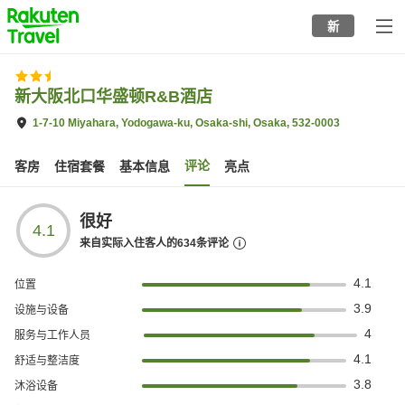
to
新
top
page
新大阪北口华盛顿R&B酒店
1-7-10 Miyahara, Yodogawa-ku, Osaka-shi, Osaka, 532-0003
评论
客房
住宿套餐
基本信息
亮点
很好
4.1
来自实际入住客人的
634
条评论
4.1
位置
3.9
设施与设备
4
服务与工作人员
4.1
舒适与整洁度
3.8
沐浴设备