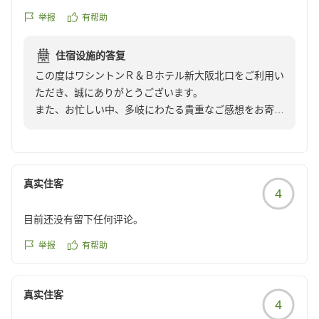
https://review.travel.rakuten.co.jp/hotel/voice/165046?
朝食のカレーはイマイチでしたが、味付きのゆで卵は美味し
reviewId=33123478481489
举报
有帮助
かったです。
ナイトウェアは生地感がどうも合わず利用しませんでした。
住宿设施的答复
綿素材だと使ったと思います。あとは、歯ブラシが柔らか過
この度はワシントンＲ＆Ｂホテル新大阪北口をご利用い
ぎて磨きづらかった点、浴槽は水量調節のせいかお湯はりに
ただき、誠にありがとうございます。
少し時間がかかる点、浴槽の排水も少し気になりました。
また、お忙しい中、多岐にわたる貴重なご感想をお寄せ
ベッドサイドにも時計がないので置いてあるといいなぁと感
いただきましたこと、重ねて御礼申し上げます。
じました。コーヒーもドリップ式だと飲んだと思います。
しかしながら、この価格帯でベッドも心地よく清掃もきちん
フロントスタッフの対応やドリンクサービス、また清掃
とされていたのでゆっくりできました。帰りに清掃の方と何
スタッフの挨拶に至るまで、私共の接客について温かい
名か会いましたが、とても感じよくお声かけ頂いて細かいマ
真实住客
4
お言葉を頂戴し、大変嬉しく存じます。お客様に寄り添
イナス点は薄れました。また利用したいなぁと思いました。
ったおもてなしが、少しでも快適な滞在に繋がったので
目前还没有留下任何评论。
あれば幸いでございます。
仕方のないことですが、駅からは歩道橋を渡るようになって
举报
有帮助
おりスーツケースでは無理でした。自転車横断帯を渡る方が
一方で、朝食のカレーやナイトウェアの素材、アメニテ
多かったです。
ィの使い心地につきまして、ご期待に沿えず心苦しく存
真实住客
じます。
4
ナイトウェアやコーヒー、歯ブラシなどの備品、また枕