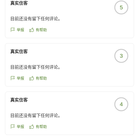
タッフ一同大変嬉しく思っております。
真实住客
5
これからもご出張の際の定宿としてお選びいただけるよ
目前还没有留下任何评论。
う、より一層快適な空間と心を込めたおもてなしをご提
供してまいります。
举报
有帮助
また大阪へお越しの際にお目にかかれますことを、スタ
真实住客
ッフ一同心よりお待ち申し上げております。
3
目前还没有留下任何评论。
DEL style 大阪心斎橋 by Daiwa Roynet Hotel
举报
有帮助
真实住客
4
目前还没有留下任何评论。
举报
有帮助