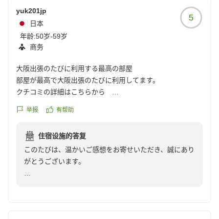
タッフ一同大変嬉しく思っております。
yuk201jp
5
日本
これからもご出張の際の定宿としてお選びいただけるよ
年龄:
50岁-59岁
う、より一層快適な空間と心を込めたおもてなしをご提
商务
供してまいります。
大阪出張のたびに利用する最高の部屋
また大阪へお越しの際にお目にかかれますことを、スタ
部屋が最高で大阪出張のたびに利用してます。
ッフ一同心よりお待ち申し上げております。
クチコミの詳細はこちらから
https://review.travel.rakuten.co.jp/hotel/voice/172161?
举报
有帮助
DEL style 大阪心斎橋 by Daiwa Roynet Hotel
reviewId=33123478204316
住宿设施的答复
このたびは、温かいご感想をお寄せいただき、誠にあり
がとうございます。
「大阪出張のたびに利用する最高の部屋」とのお言葉を
頂戴し、大変光栄に存じます。また、お客様に快適にお
過ごしいただけるお部屋をご提供できましたことを、ス