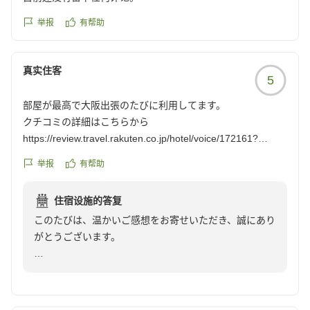
心よりお待ちしております。
举报
有帮助
真实住客
5
部屋が最高で大阪出張のたびに利用してます。
クチコミの詳細はこちらから
https://review.travel.rakuten.co.jp/hotel/voice/172161?
reviewId=33123478204297
举报
有帮助
住宿设施的答复
このたびは、温かいご感想をお寄せいただき、誠にあり
がとうございます。
「大阪出張のたびに利用する最高の部屋」とのお言葉を
頂戴し、大変光栄に存じます。また、お客様に快適にお
過ごしいただけるお部屋をご提供できましたことを、ス