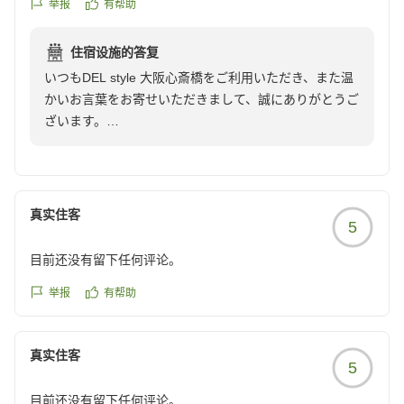
举报
有帮助
住宿设施的答复
いつもDEL style 大阪心斎橋をご利用いただき、また温
かいお言葉をお寄せいただきまして、誠にありがとうご
ざいます。
お部屋の清潔さや快適な空間にご満足いただき、いつも
心地よくお過ごしいただけているとのこと、大変嬉しく
拝読いたしました。繰り返し当ホテルをお選びいただけ
真实住客
5
ることは、私どもにとって何よりの喜びであり、大きな
励みとなっております。
目前还没有留下任何评论。
これからもお客様に安心して快適にお過ごしいただける
举报
有帮助
よう、客室の清掃やサービスの向上に努めてまいりま
す。
真实住客
5
今後とも変わらぬご愛顧を賜りますようお願い申し上げ
目前还没有留下任何评论。
ます。またお客様をお迎えできます日を、スタッフ一同