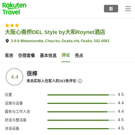
to
新
top
page
大阪心斋桥DEL Style by大和Roynet酒店
3-9-8 Minamisenba, Chuo-ku, Osaka-shi, Osaka, 542-0081
评论
客房
住宿套餐
基本信息
亮点
很棒
4.4
来自实际入住客人的
163
条评论
4.5
位置
4.4
设施与设备
4.4
服务与工作人员
4.5
舒适与整洁度
4.5
沐浴设备