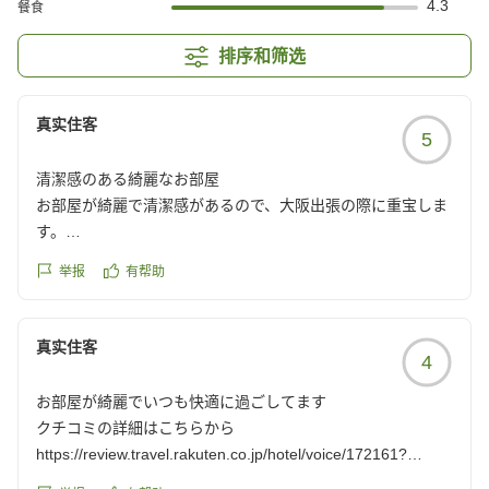
4.3
餐食
排序和筛选
真实住客
5
清潔感のある綺麗なお部屋
お部屋が綺麗で清潔感があるので、大阪出張の際に重宝しま
す。
クチコミの詳細はこちらから
举报
有帮助
https://review.travel.rakuten.co.jp/hotel/voice/172161?
reviewId=33123478532790
真实住客
4
お部屋が綺麗でいつも快適に過ごしてます
クチコミの詳細はこちらから
https://review.travel.rakuten.co.jp/hotel/voice/172161?
reviewId=33123478323329