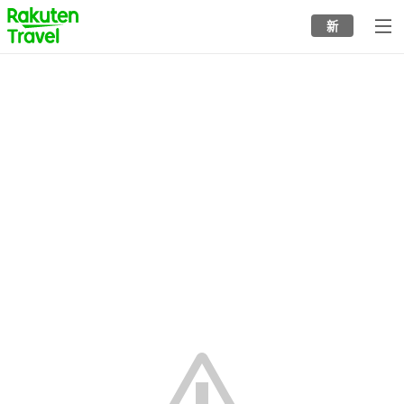
to
新
top
page