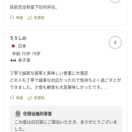
湯もゆっくりお楽しみいただけましたら幸いです。
目前还没有留下任何评论。
この度は誠にありがとうございました。
またのお越しをお待ちいたしております。
举报
有帮助
５５しの
4
日本
年龄:
70岁-79岁
亲子游
丁寧で誠実な接客と美味しい食事に大満足
どの人も丁寧で誠実な対応だったので気持ちよく過ごすとが
できました。夕食も朝食も大変美味しかったです。
クチコミの詳細はこちらから
举报
有帮助
https://review.travel.rakuten.co.jp/hotel/voice/78179?
reviewId=33123478476609
住宿设施的答复
この度は白石家にご宿泊いただき、ありがとうございま
した。