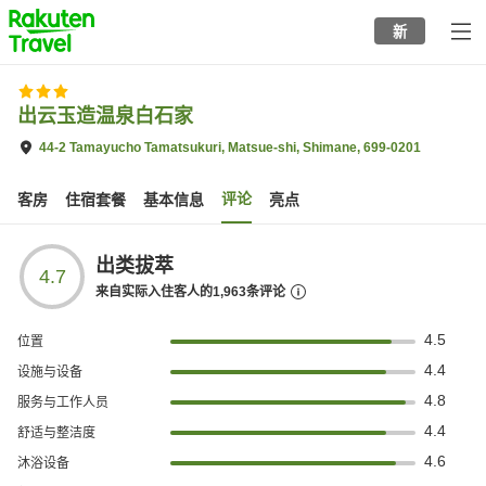
to
新
top
page
出云玉造温泉白石家
44-2 Tamayucho Tamatsukuri, Matsue-shi, Shimane, 699-0201
评论
客房
住宿套餐
基本信息
亮点
出类拔萃
4.7
来自实际入住客人的
1,963
条评论
4.5
位置
4.4
设施与设备
4.8
服务与工作人员
4.4
舒适与整洁度
4.6
沐浴设备