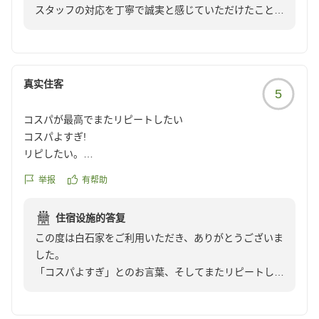
スタッフの対応を丁寧で誠実と感じていただけたこと、
大変うれしく思っております。
また、夕食、朝食ともに美味しく召し上がっていただけ
たとのこと、何よりでございました。
これからも心地よくお過ごしいただける宿を目指してま
真实住客
5
いります。
この度は誠にありがとうございました。
コスパが最高でまたリピートしたい
コスパよすぎ!
リピしたい。
クチコミの詳細はこちらから
举报
有帮助
https://review.travel.rakuten.co.jp/hotel/voice/78179?
reviewId=33123478418794
住宿设施的答复
この度は白石家をご利用いただき、ありがとうございま
した。
「コスパよすぎ」とのお言葉、そしてまたリピートした
いとのお声を頂戴し、大変うれしく思っております。
これからもご満足いただけるご滞在をお届けできますよ