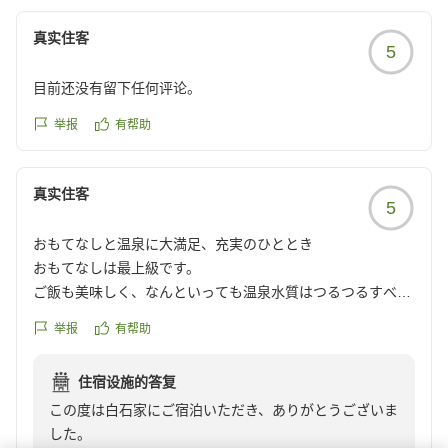
う努めてまいります。
この度は誠にありがとうございました。
真实住客
5
またのお越しをお待ちいたしております。
目前还没有留下任何评论。
举报
有帮助
真实住客
5
おもてなしと温泉に大満足、充実のひととき
おもてなしは最上級です。
ご飯も美味しく、なんといっても温泉水質はつるつるすべす
べで大満足です。
举报
有帮助
同行者も大変喜んでいました。
夜はお祭りにプロジェクションマッピング、充実した時間を
住宿设施的答复
過ごせました。
この度は白石家にご宿泊いただき、ありがとうございま
担当してくださった岡田さん、ありがとうございました。応
した。
援しています。