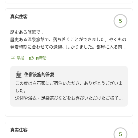
真实住客
5
歴史ある旅館で..
歴史ある温泉旅館で、落ち着くことができました。やくもの
発着時刻に合わせての送迎、助かりました。部屋に入る前に
まず浴衣と足袋を選ぶことができ素敵でした。料理は塩分控
举报
有帮助
えめで、ありがたかったです。ちょうど足の指の怪我のため
大浴場には入れませんでしたが、部屋にお風呂があって体を
住宿设施的答复
洗うことができました。リベンジして是非温泉に入りたいで
この度は白石家にご宿泊いただき、ありがとうございま
す。
した。
クチコミの詳細はこちらから
送迎や浴衣・足袋選びなどをお喜びいただけたご様子
https://review.travel.rakuten.co.jp/hotel/voice/78179?
に、大変うれしく思っております。
reviewId=33123478493098
また、お料理のお味加減もお口に合いましたようで何よ
りでございました。
今回はお怪我のため大浴場をご利用いただけなかったと
真实住客
5
のこと、残念ではございましたが、次回はぜひ玉造のお