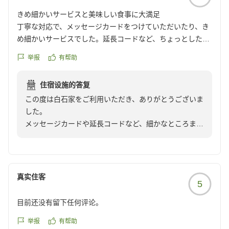
きめ細かいサービスと美味しい食事に大満足
丁寧な対応で、メッセージカードをつけていただいたり、き
め細かいサービスでした。延長コードなど、ちょっとした工
夫もされていて助かりました。お食事もおいしかったです。
举报
有帮助
クチコミの詳細はこちらから
https://review.travel.rakuten.co.jp/hotel/voice/78179?
住宿设施的答复
reviewId=33123478529429
この度は白石家をご利用いただき、ありがとうございま
した。
メッセージカードや延長コードなど、細かなところまで
ご覧いただき大変うれしく思っております。
お食事も美味しく召し上がっていただけたとのこと、何
よりでございました。
これからも気持ちよくお過ごしいただける宿であります
真实住客
5
よう努めてまいります。
この度は誠にありがとうございました。
目前还没有留下任何评论。
举报
有帮助