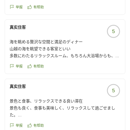
またのお越しを心よりお待ちしております。
举报
有帮助
真实住客
5
海を眺める贅沢な空間と満足のディナー
山越の海を眺望できる客室といい
多数にわたるリラックスルーム、もちろん大浴場からも、ほ
ぼ全ての場所から海を眺める事ができ、
举报
有帮助
中庭の足湯スペースはさながら地中海を連想させる
贅沢な空間でとても素敵な時間を過ごせました、
ディナーは洋食コースでしたが内容、サービス共に大満足、
真实住客
5
これならコスパも良いと感じました、
次回は新緑の季節に行きたいと思います。
景色と食事、リラックスできる良い滞在
クチコミの詳細はこちらから
景色も良く、食事も美味しく、リラックスして過ごせまし
https://review.travel.rakuten.co.jp/hotel/voice/179785?
た。
reviewId=33123476838548
クチコミの詳細はこちらから
举报
有帮助
https://review.travel.rakuten.co.jp/hotel/voice/179785?