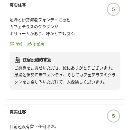
真实住客
となったようです。
5
幻想的な素晴らしい景色を眺めながらのインフィニティ温泉
は、贅沢そのものでありもう忘れません(笑)
足湯と伊勢海老フォンデュに感動
また機会がございましたら宿泊したいと思います。
カフェテラスのグラタンが
他の画像やクチコミの詳細はこちらから
ボリュームがあり、味がとても良く、
https://review.travel.rakuten.co.jp/hotel/voice/179785?
足湯にしながらの素晴らしい景色に
举报
有帮助
reviewId=33123476936135
感動しました。大浴場の深湯が
立つと水圧を感じられて他では
住宿设施的答复
あまり出来ない体験でした。
ご感想をお寄せいただき、誠にありがとうございます。
夕食の時のフリードリンクの
足湯と伊勢海老フォンデュ、そしてカフェテラスのグラ
ワインがいい物があり、料理も
タンをお楽しみいただけて、大変嬉しく思います。
伊勢海老のチーズフォンデュが
また、大浴場の深湯や夕食のフリードリンクのワイン、
とても美味しかったです。
伊勢海老のチーズフォンデュもご満足いただけたよう
で、スタッフ一同励みになります。
クチコミの詳細はこちらから
https://review.travel.rakuten.co.jp/hotel/voice/179785?
真实住客
5
お客様にとって素晴らしい体験となるよう、今後もサー
reviewId=33123477398031
ビスの向上に努めてまいります。
目前还没有留下任何评论。