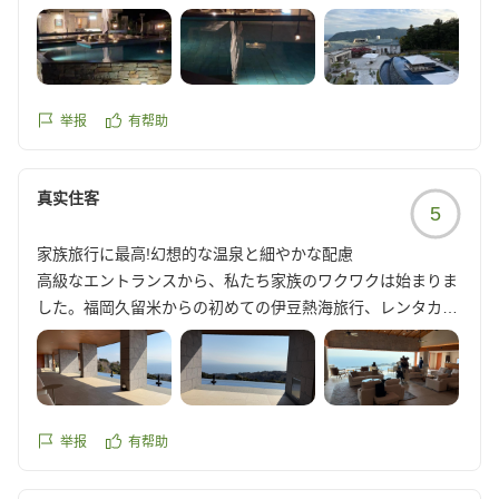
サウナもあるのも嬉しかったです!
他の画像やクチコミの詳細はこちらから
https://review.travel.rakuten.co.jp/hotel/voice/179785?
reviewId=33123477721066
举报
有帮助
真实住客
5
家族旅行に最高!幻想的な温泉と細やかな配慮
高級なエントランスから、私たち家族のワクワクは始まりま
した。福岡久留米からの初めての伊豆熱海旅行、レンタカー
で少し夜遅い到着でしたが、素晴らしいお宿でした。最上階
の4階(?)のお部屋で天井が高く、広くて開放感があり快適そ
のものでした。
スタッフの皆様には、細やかな配慮をしていただき、大変お
世話になりました。レストランでの食事やお酒が最高である
举报
有帮助
ことは勿論、0歳の子のベビーチェアやベビーベッドを用意
してしていただきました。2歳の子にとっても最高の思い出