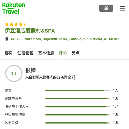
to
新
top
page
伊豆酒店度假村&SPA
1457-30 Naramoto, Higashiizu-cho, Kamo-gun, Shizuoka, 413-0302
评论
客房
住宿套餐
基本信息
亮点
很棒
4.6
来自实际入住客人的
62
条评论
4.5
位置
4.8
设施与设备
4.7
服务与工作人员
4.8
舒适与整洁度
4.8
沐浴设备