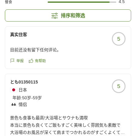
4.5
餐食
排序和筛选
真实住客
5
目前还没有留下任何评论。
举报
有帮助
とも01350115
5
日本
年龄:
50岁-59岁
情侣
景色も食事も最高!大浴場とサウナも満喫
本当に景色も良くてご飯もすごく美味しく雰囲気も素敵で
大浴場のお風呂が深くて肩までつかれるのがすごくよくて、