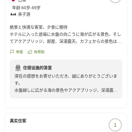
日本
年龄:
60岁-69岁
亲子游
絶景と快適な客室、夕食に期待
ホテルに入った途端に水盤の向こうに海が広がる景色、そし
てアクアブリッジ、部屋、深湯露天、カフェからの景色はす
べて期待を裏切らない素晴らしいものでした。部屋の設備も
举报
有帮助
良く、快適に過ごすことができました。
夕食は魚介の新鮮さなど、もう少し質にこだわりがあると良
住宿设施的答复
いと思います。
滞在の感想をお寄せいただき、誠にありがとうございま
クチコミの詳細はこちらから
す。
https://review.travel.rakuten.co.jp/hotel/voice/179785?
水盤越しに広がる海の景色やアクアブリッジ、深湯露天
reviewId=33123476565055
風呂、カフェからの眺めなど、ご期待に沿うことができ
て大変嬉しく思います。また、客室の設備についてもご
満足いただけたとのことで何よりでございます。
真实住客
1
一方で、夕食の質についてご指摘いただき、ありがとう