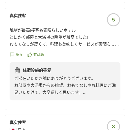
reviewId=33123476796711
真实住客
5
眺望が最高!接客も素晴らしいホテル
とにかく部屋と大浴場の眺望が最高でした!
おもてなしが凄くて、料理も美味しくサービスが素晴らしか
ったです!
举报
有帮助
毎年行きたいと思えるホテルでした。
他の画像やクチコミの詳細はこちらから
住宿设施的答复
https://review.travel.rakuten.co.jp/hotel/voice/179785?
ご滞在いただき誠にありがとうございます。
reviewId=33123476629776
お部屋や大浴場からの眺望、おもてなしやお料理にご満
足いただけて、大変嬉しく思います。
お客様にとって特別な時間をお過ごしいただけるよう、
今後もサービスの向上に努めてまいります。
ぜひまたお越しくださいませ。心よりお待ちしておりま
す。
真实住客
3