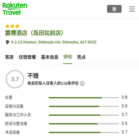
to
新
top
page
露樱酒店（岛田站前店）
5-1-13 Hontori, Shimada-shi, Shizuoka, 427-0022
评论
客房
住宿套餐
基本信息
亮点
不错
3.7
来自实际入住客人的
116
条评论
3.8
位置
3.6
设施与设备
3.7
服务与工作人员
3.5
舒适与整洁度
3.7
沐浴设备