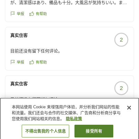
が、清潔感はあり、備品も十分。大風呂が気持ちいい。また
朝食がメニューが多く意外に美味しかった。コーヒー及び冷
举报
有帮助
茶無料サービスが嬉しい。コスパも含め全体的には合格点だ
が、設備の古さは否めない。
クチコミの詳細はこちらから
真实住客
2
https://review.travel.rakuten.co.jp/hotel/voice/11257?
reviewId=33123478188706
目前还没有留下任何评论。
举报
有帮助
真实住客
2
目前还没有留下任何评论。
本网站使用 Cookie 来增强用户体验，并分析我们网站的性能
举报
有帮助
和流量。我们还会与合作的社交媒体、广告商和分析商分享与
您使用我们网站相关的信息。
隐私政策
载入更多结果
不得出售我的个人信息
接受所有