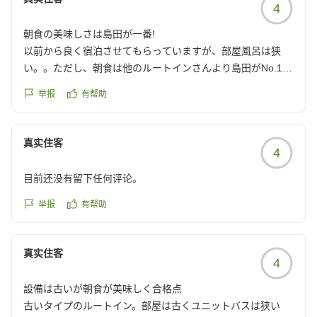
4
朝食の美味しさは島田が一番!
以前から良く宿泊させてもらっていますが、部屋風呂は狭
い。。ただし、朝食は他のルートインさんより島田がNo.1で
あると思っています! いつも大変美味しく食させて頂いてお
举报
有帮助
ります。今後もお世話になると思いますが、美味しい朝食を
楽しみにしております!!
クチコミの詳細はこちらから
真实住客
4
https://review.travel.rakuten.co.jp/hotel/voice/11257?
reviewId=33123478215767
目前还没有留下任何评论。
举报
有帮助
真实住客
4
設備は古いが朝食が美味しく合格点
古いタイプのルートイン。部屋は古くユニットバスは狭い