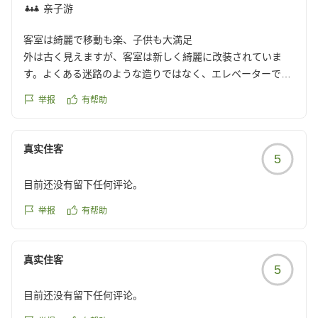
亲子游
客室は綺麗で移動も楽、子供も大満足
外は古く見えますが、客室は新しく綺麗に改装されていま
す。よくある迷路のような造りではなく、エレベーターで食
事処や大浴場に行けて楽ちんです。夕食・朝食ともにバイキ
举报
有帮助
ングでうちの子供は偏食なので残さずにすんでありがたかっ
たです。子供向けのイベントをいくつか行なってくださって
いました。
真实住客
5
子供が廃墟好きなので、周辺の廃墟のホテルを見て回りまし
た。
目前还没有留下任何评论。
クチコミの詳細はこちらから
https://review.travel.rakuten.co.jp/hotel/voice/29493?
举报
有帮助
reviewId=33123478442075
真实住客
5
目前还没有留下任何评论。