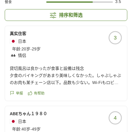
3.5
餐食
排序和筛选
真实住客
3
日本
年龄:
20岁-29岁
情侣
貸切風呂は良かったが食事と設備は残念
夕食のバイキングがあまり美味しくなかった。しゃぶしゃぶ
のお肉も某チェーン店以下。品数も少ない。Wi-Fiもロビー
しかないし、水もない。ただ、貸切風呂は良かった。
举报
有帮助
クチコミの詳細はこちらから
https://review.travel.rakuten.co.jp/hotel/voice/29493?
reviewId=33123478468680
ABEちゃん１９８０
4
日本
年龄:
40岁-49岁