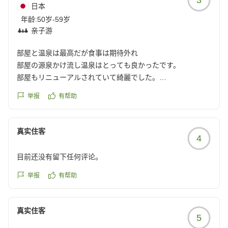
部屋に関しては、お掃除はしてくれていたようでしたが、居
日本
間に大き目の丸いホコリが、数個、あったのが残念。
年龄:
50岁-59岁
でも、部屋からの鬼怒川を見下ろす眺めは最高でした!
亲子游
お夕飯後に、冷水ポットを部屋に置いて頂きありがとうござ
います。
部屋と温泉は最高だが食事は期待外れ
ホテルスタッフの皆様は、みなさん親切でした。
部屋の源泉かけ流し温泉はとっても良かったです。
クチコミの詳細はこちらから
部屋もリニューアルされていて綺麗でした。
https://review.travel.rakuten.co.jp/hotel/voice/29493?
食事は網焼きとバイキングでしたが、網焼きのお肉が1種類
举报
有帮助
reviewId=33123478322109
しかなくがっかり。普通のバイキングのほうが良かったか
も。
部屋と温泉が良かっただけに、食事が残念でした。
真实住客
4
クチコミの詳細はこちらから
https://review.travel.rakuten.co.jp/hotel/voice/29493?
目前还没有留下任何评论。
reviewId=33123478320276
举报
有帮助
真实住客
5