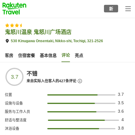
to
新
top
page
鬼怒川温泉 鬼怒川广场酒店
530 Kinugawa Onsentaki, Nikko-shi, Tochigi, 321-2526
评论
客房
住宿套餐
基本信息
亮点
不错
3.7
来自实际入住客人的
427
条评论
3.7
位置
3.5
设施与设备
3.6
服务与工作人员
4
舒适与整洁度
3.8
沐浴设备