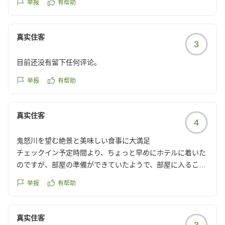
举报
有帮助
真实住客
3
目前还没有留下任何评论。
举报
有帮助
真实住客
4
鬼怒川を望む絶景と美味しい食事に大満足
チェックイン予定時間より、ちょっと早めにホテルに着いた
のですが、部屋の準備ができていたようで、部屋に入ること
ができ、温泉もゆっくり入ることができて、良かったです。
举报
有帮助
露天風呂から鬼怒川を眺めることができて素敵でした。
お夕飯、朝食、座席がゆったりとしており、どれも、とても
美味しく頂きました!
真实住客
3