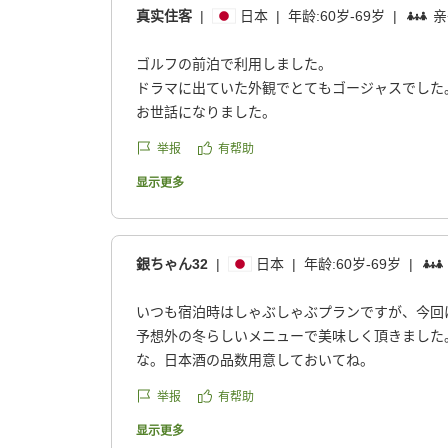
真实住客
|
日本
|
年龄:
60岁-69岁
|
亲
ゴルフの前泊で利用しました。
ドラマに出ていた外観でとてもゴージャスでした
お世話になりました。
举报
有帮助
显示更多
銀ちゃん32
|
日本
|
年龄:
60岁-69岁
|
いつも宿泊時はしゃぶしゃぶプランですが、今回
予想外の冬らしいメニューで美味しく頂きました
な。日本酒の品数用意しておいてね。
举报
有帮助
显示更多