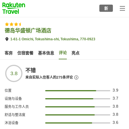
to
新
top
page
德岛华盛顿广场酒店
1-61-1 Omichi, Tokushima-shi, Tokushima, 770-0923
评论
客房
住宿套餐
基本信息
亮点
不错
3.8
来自实际入住客人的
275
条评论
3.9
位置
3.7
设施与设备
3.8
服务与工作人员
3.8
舒适与整洁度
3.6
沐浴设备