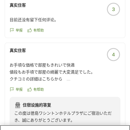
真实住客
3
目前还没有留下任何评论。
举报
有帮助
真实住客
4
お手頃な価格で部屋もきれいで快適
値段もお手頃で部屋の綺麗で大変満足でした。
クチコミの詳細はこちらから
https://review.travel.rakuten.co.jp/hotel/voice/435?
举报
有帮助
reviewId=33123478190075
住宿设施的答复
この度は徳島ワシントンホテルプラザにご宿泊いただ
き、誠にありがとうございます。
お部屋の清潔感や料金に関しまして、ご満足いただけた