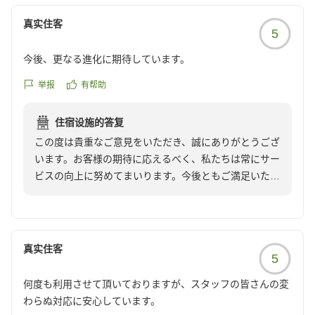
申し上げております。
真实住客
5
ホテル ザ・セレスティン銀座
宿泊支配人
今後、更なる進化に期待しています。
举报
有帮助
住宿设施的答复
この度は貴重なご意見をいただき、誠にありがとうござ
います。お客様の期待に応えるべく、私たちは常にサー
ビスの向上に努めてまいります。今後ともご満足いただ
けるよう、精一杯努力してまいりますので、どうぞよろ
しくお願い申し上げます。
真实住客
5
ホテル ザ・セレスティン 銀座
宿泊支配人
何度も利用させて頂いておりますが、スタッフの皆さんの変
わらぬ対応に安心しています。