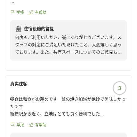
オール満点ない理由は
举报
有帮助
共有スペースの狭さです。
仕事したり、お茶が飲めたりするスペースは、他のホテルも
住宿设施的答复
力を入れている点なので、限られたスペースではありますが
何度もご利用いただき、誠にありがとうございます。ス
ご検討頂きたいです。
タッフの対応にご満足いただけたこと、大変嬉しく思っ
次回も必ず利用しますけど！
ております。また、共有スペースについてのご意見も感
謝申し上げます。お客様のご期待に添えるよう、今後の
改善に努めてまいります。次回のご利用を心よりお待ち
しております。
真实住客
3
ホテル ザ セレスティン 銀座
宿泊支配人
朝食は和食がお薦めです 鮭の焼き加減が絶妙で美味しかっ
たです
新橋駅から近く、立地はとても良く便利でした
洗い場付きのお風呂は良かったのですが、洗面台が1つで、
举报
有帮助
化粧品等を置くスペースが狭く使いにくかったです