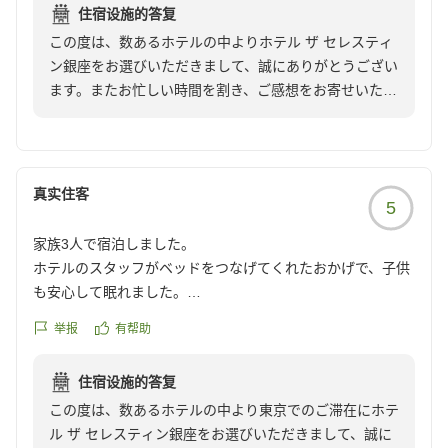
住宿设施的答复
この度は、数あるホテルの中よりホテル ザ セレスティ
ン銀座をお選びいただきまして、誠にありがとうござい
ます。またお忙しい時間を割き、ご感想をお寄せいただ
き重ねて御礼申し上げます。
朝食とホテルの立地についてお褒めの言葉を頂戴するこ
とができ、大変光栄でございます。都内に数店舗ある
Casitaの中で和定食を提供しておりますのは、Ginza
真实住客
5
Casitaのみであり私ども自慢のレストランでございま
す。
家族3人で宿泊しました。
しかしながら洗面ルームに関しましてご期待に沿うこと
ホテルのスタッフがベッドをつなげてくれたおかげで、子供
ができず、ご不便をおかけしてしまい、大変申し訳ござ
も安心して眠れました。
いません。すぐの改善をお約束することが出来ず大変心
お風呂やトイレも清潔で、とても快適でした。
苦しく存じますが、お寄せいただいたお言葉を真摯に受
举报
有帮助
さらに、東京観光には絶好の立地です。ホテルの周辺には観
け止め、今できることを丁寧に取り組んで参ります。こ
光スポットが多く、移動も便利でした。家族みんなで楽しい
の度は、貴重なお声をお聞かせいただきまして、ありが
住宿设施的答复
時間を過ごせました。
とうございました。
この度は、数あるホテルの中より東京でのご滞在にホテ
また東京に来る際には、ぜひ再び利用したいと思います。
今後もお客様おひとりおひとりに寄り添い、「第二の我
ル ザ セレスティン銀座をお選びいただきまして、誠に