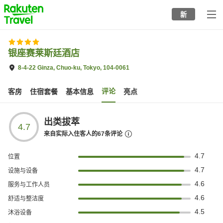
to
新
top
page
银座赛莱斯廷酒店
8-4-22 Ginza, Chuo-ku, Tokyo, 104-0061
评论
客房
住宿套餐
基本信息
亮点
出类拔萃
4.7
来自实际入住客人的
67
条评论
4.7
位置
4.7
设施与设备
4.6
服务与工作人员
4.6
舒适与整洁度
4.5
沐浴设备