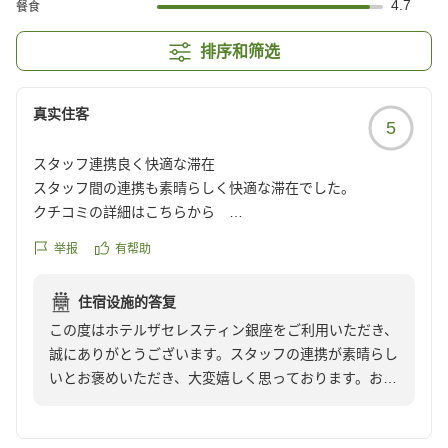
4.7
餐食
排序和筛选
真实住客
5
スタッフ連携良く快適な滞在
スタッフ間の連携も素晴らしく快適な滞在でした。
クチコミの詳細はこちらから
https://review.travel.rakuten.co.jp/hotel/voice/160990?
举报
有帮助
reviewId=33123477689073
住宿设施的答复
この度はホテルザセレスティン銀座をご利用いただき、
誠にありがとうございます。スタッフの連携が素晴らし
いとお褒めいただき、大変嬉しく思っております。お客
様に快適にお過ごしいただけるよう、今後とも精進して
まいります。またのご利用をスタッフ一同心よりお待ち