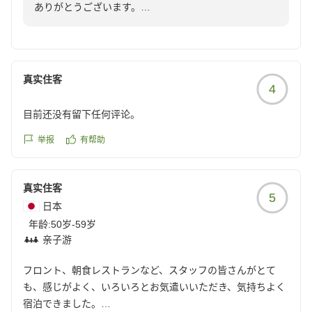
が家」のようにおくつろぎいただけるホテルとなれます
ありがとうございます。
よう、精進して参ります。次回のお帰りをスタッフ一同
また、お忙しい時間を割き、ご丁寧なご感想をお寄せい
心よりお待ち申し上げております。宿泊支配人
ただき重ねて御礼申しあげます。
お部屋の清掃につきまして、頂戴したお褒めのお言葉は
担当部門へ共有し、今後も皆さまに安心・安全・快適な
真实住客
4
ご滞在をご提供できるよう努めてまいります。
また、当ホテルは最寄りの新橋駅より徒歩5分圏内にあ
目前还没有留下任何评论。
り、有楽町エリアや日比谷エリアも徒歩圏内でございま
すため、お食事やお買い物等にも便利な場所にございま
举报
有帮助
す。
今回の滞在で楽しいお時間をお過ごしいただけたとのお
真实住客
言葉を拝見し大変嬉しく存じます。
5
日本
これからも皆様に快適にお過ごしいただけるホテルを目
年龄:
指し、サービスクオリティの向上に努めてまいります。
50岁-59岁
亲子游
再びホテル ザ セレスティン銀座にお迎えできます日を
スタッフ一同心よりお待ち申しあげております。
フロント、朝食レストランなど、スタッフの皆さんがとて
も、感じがよく、いろいろとお気遣いいただき、気持ちよく
宿泊できました。