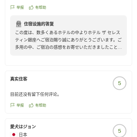
举报
有帮助
住宿设施的答复
この度は、数多くあるホテルの中よりホテル ザ セレス
ティン銀座へご宿泊賜り誠にありがとうございます。ご
多用の中、ご宿泊の感想をお寄せいただきましたこと重
ねて御礼申しあげます。
今後とも皆さまに『第二の我が家』として快適にお過ご
しいただけるよう、サービスレベルの向上に努めてまい
ります。次回のお帰りをスタッフ一同、心よりお待ち申
真实住客
5
しあげております。
宿泊支配人
目前还没有留下任何评论。
举报
有帮助
愛犬はジョン
5
日本