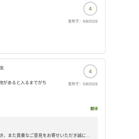
4
发布于：
6/8/2026
友
4
物があると入るまでがち
发布于：
5/8/2026
翻译
938?
き、また貴重なご意見をお寄せいただき誠にあ