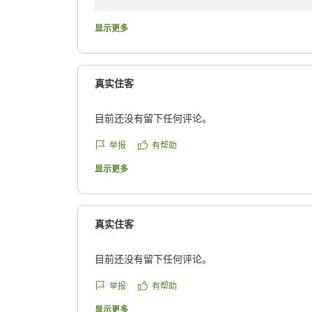
りがとうございます。
显示更多
駅から近い立地を便利に感じていただけた一方
かけし申し訳ございませんでした。お荷物が多
じます。
真实住客
当館の裏口にはスロープをご利用いただける入
目前还没有留下任何评论。
トまでお声がけいただけましたら、スタッフが
段の利用が難しい場合には、どうぞお気軽にお
举报
有帮助
显示更多
今回いただいたご意見は、今後ご利用いただく
ただきます。より安心して快適にご利用いただ
また機会がございましたらぜひお越しください
真实住客
す。
スマイルホテル新小岩
目前还没有留下任何评论。
举报
有帮助
显示更多