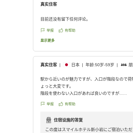
真实住客
目前还没有留下任何评论。
举报
有帮助
显示更多
真实住客
|
日本
|
年龄:
50岁-59岁
|
朋
駅から近いのが魅力ですが、入口が階段なので荷
ょっと大変です。
階段を使わない入口があれば良いのですが...
クチコミの詳細はこちらから
举报
有帮助
https://review.travel.rakuten.co.jp/hotel/voice/18
reviewId=33123478458433
住宿设施的答复
この度はスマイルホテル新小岩にご宿泊いただ