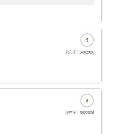
で、正面入口の階段につきまして、ご不便をお
い際には、ご負担をおかけしてしまうことと存
4
口をご用意しております。ご到着の際にフロン
发布于：
5/8/2026
ご案内いたしますので、お荷物が多い場合や階
申し付けください。
お客様へのご案内方法を見直す参考とさせてい
けるホテルを目指して努めてまいりますので、
ませ。スタッフ一同、心よりお待ちしておりま
4
发布于：
5/8/2026