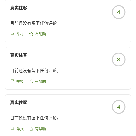
良いのでたすかりました。
真实住客
4
目前还没有留下任何评论。
設備については少し意見があります。
ズボンプレッサーは各階エレベーターホールにあるのでしょ
举报
有帮助
うが、何台置いているのでしょう?
私18時前にチェックインしても、もうラスト一台だったの
真实住客
で、各階一台しかないなら、少し少ないと思います。
3
あと、冷蔵庫がいつまでたっても冷えてなく、奥の方にある
コンセントの接触が悪かったようです。
目前还没有留下任何评论。
手を伸ばして直したら冷えました。
举报
有帮助
それ以外は特に不満がありません。
クチコミの詳細はこちらから
https://review.travel.rakuten.co.jp/hotel/voice/68565?
真实住客
4
reviewId=33123477436494
目前还没有留下任何评论。
举报
有帮助