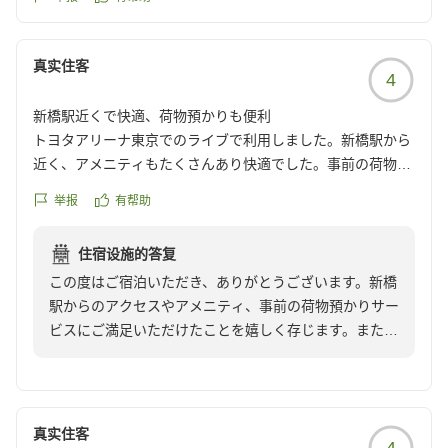
真实住客
4
新橋駅近くで快適、荷物預かりも便利
トヨタアリーナ東京でのライブで利用しました。新橋駅から
近く、アメニティもたくさんあり快適でした。事前の荷物預
かりでそのまま部屋に届けてくれるのもありがたかったで
举报
有帮助
す。チェックアウトも遅めなので助かります。
クチコミの詳細はこちらから
住宿设施的答复
https://review.travel.rakuten.co.jp/hotel/voice/68565?
この度はご宿泊いただき、ありがとうございます。新橋
reviewId=33123477215990
駅からのアクセスやアメニティ、事前の荷物預かりサー
ビスにご満足いただけたことを嬉しく存じます。また、
チェックアウトの時間についてもご都合に合い、お役に
立てたようで何よりです。今後も快適にお過ごしいただ
けるよう、サービスの向上に努めてまいります。貴重な
ご感想をありがとうございました。
真实住客
4