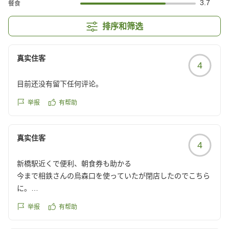
3.7
餐食
排序和筛选
真实住客
4
目前还没有留下任何评论。
举报
有帮助
真实住客
4
新橋駅近くで便利、朝食券も助かる
今まで相鉄さんの烏森口を使っていたが閉店したのでこちら
に。
何より新橋駅に近いのが楽。電車が傍を通るが、音も大して
举报
有帮助
気にならなかった。
選べる朝食券では、コンビニは別に朝ごはんに充てなくとも