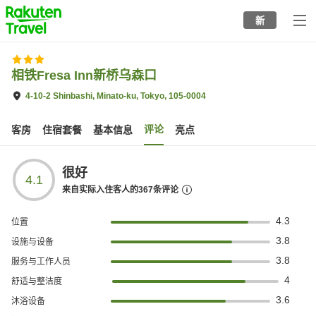
to
新
top
page
相铁Fresa Inn新桥乌森口
4-10-2 Shinbashi, Minato-ku, Tokyo, 105-0004
评论
客房
住宿套餐
基本信息
亮点
很好
4.1
来自实际入住客人的
367
条评论
4.3
位置
3.8
设施与设备
3.8
服务与工作人员
4
舒适与整洁度
3.6
沐浴设备