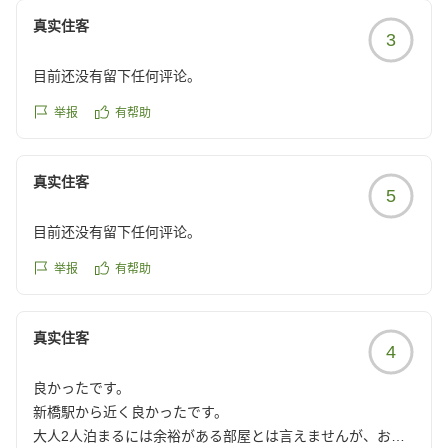
https://review.travel.rakuten.co.jp/hotel/voice/140984?
真实住客
reviewId=33123478656441
3
目前还没有留下任何评论。
举报
有帮助
真实住客
5
目前还没有留下任何评论。
举报
有帮助
真实住客
4
良かったです。
新橋駅から近く良かったです。
大人2人泊まるには余裕がある部屋とは言えませんが、お値