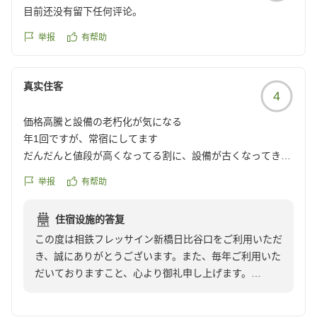
目前还没有留下任何评论。
举报
有帮助
真实住客
4
価格高騰と設備の老朽化が気になる
年1回ですが、常宿にしてます
だんだんと値段が高くなってる割に、設備が古くなってきて
いる
举报
有帮助
今回はウォシュレットが壊れていた
この乖離が気になるようになってきた
住宿设施的答复
クチコミの詳細はこちらから
この度は相鉄フレッサイン新橋日比谷口をご利用いただ
https://review.travel.rakuten.co.jp/hotel/voice/140984?
き、誠にありがとうございます。また、毎年ご利用いた
reviewId=33123478270088
だいておりますこと、心より御礼申し上げます。
しかしながら、設備の老朽化やウォシュレットの不具合