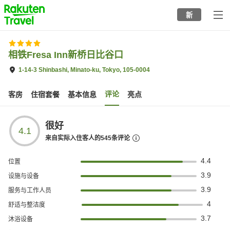
to
新
top
page
相铁Fresa Inn新桥日比谷口
1-14-3 Shinbashi, Minato-ku, Tokyo, 105-0004
评论
客房
住宿套餐
基本信息
亮点
很好
4.1
来自实际入住客人的
545
条评论
4.4
位置
3.9
设施与设备
3.9
服务与工作人员
4
舒适与整洁度
3.7
沐浴设备