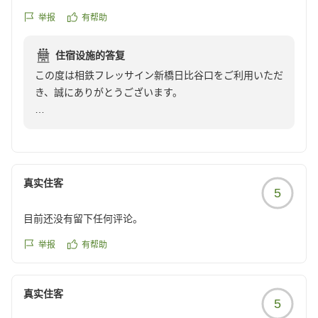
段相応と思います。
举报
有帮助
また機会があれば利用したいと思います。
クチコミの詳細はこちらから
住宿设施的答复
https://review.travel.rakuten.co.jp/hotel/voice/140984?
この度は相鉄フレッサイン新橋日比谷口をご利用いただ
reviewId=33123478313589
き、誠にありがとうございます。
当館の立地にご満足いただけたとのこと、大変嬉しく存
じます。また、お部屋につきましても貴重なご感想をお
寄せいただきありがとうございます。
真实住客
5
頂戴したお言葉を励みに、今後も快適にお過ごしいただ
けるホテルを目指し、サービスの向上に努めてまいりま
目前还没有留下任何评论。
す。
举报
有帮助
またのご来館をスタッフ一同、心よりお待ちしておりま
す。
真实住客
5
相鉄フレッサイン新橋日比谷口 フロント