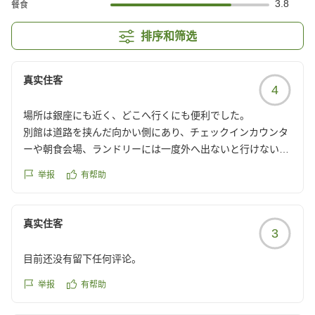
3.8
餐食
排序和筛选
真实住客
4
場所は銀座にも近く、どこへ行くにも便利でした。
別館は道路を挟んだ向かい側にあり、チェックインカウンタ
ーや朝食会場、ランドリーには一度外へ出ないと行けないの
が不便です。
举报
有帮助
ランドリー2個のうち、1個は故障中でもう1個は長期滞在の
外国人がずーっと使い続けており、3度目にやっと使う事が
できました。
真实住客
3
部屋のTV画面ではランドリーは常に空き表示だったのです
が、反映はされていませんでした。スタッフさんや部屋がど
目前还没有留下任何评论。
うのというより滞在の外国人が多過ぎて使いづらい施設の印
象でした。
举报
有帮助
クチコミの詳細はこちらから