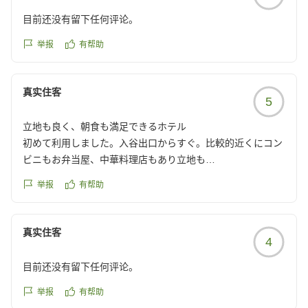
目前还没有留下任何评论。
举报
有帮助
真实住客
5
立地も良く、朝食も満足できるホテル
初めて利用しました。入谷出口からすぐ。比較的近くにコン
ビニもお弁当屋、中華料理店もあり立地も
歩いて20分で浅草へも行けます。部屋は都内なので、広くな
举报
有帮助
いかな?と思っていましたが、問題なくスーツケースを広げ
れました。設備も清潔で。朝食付きにしましたが、頻繁に補
充されサービスは満足、品数もそんなに沢山は食べれないの
真实住客
4
で、これで充分。ご飯も深川めし、カレー、ビビンバ、マグ
ロ丼や明太子などあり満足しました!
目前还没有留下任何评论。
また泊まりに行きたいです。
举报
有帮助