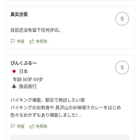
クチコミの詳細はこちらから
https://review.travel.rakuten.co.jp/hotel/voice/15314?
真实住客
reviewId=33123477957233
5
目前还没有留下任何评论。
举报
有帮助
ぴんくぶる〜
5
日本
年龄:
50岁-59岁
独自旅行
バイキング堪能、駅近で再訪したい宿
バイキングのお刺身や 具沢山のお味噌汁カレーをはじめ
色々なおかずもあり堪能しました!
ごはんは 深川めしもあり 初めて食べました。しょうがも味
举报
有帮助
を引きたててました。
デザートもフルーツヨーグルトをはじめ 和菓子の桜餅にロー