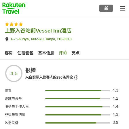
to
新
top
page
上野入谷站前Vessel Inn酒店
1-25-6 Iriya, Taito-ku, Tokyo, 110-0013
评论
客房
住宿套餐
基本信息
亮点
很棒
4.5
来自实际入住客人的
290
条评论
4.3
位置
4.2
设施与设备
4.4
服务与工作人员
4.3
舒适与整洁度
3.9
沐浴设备