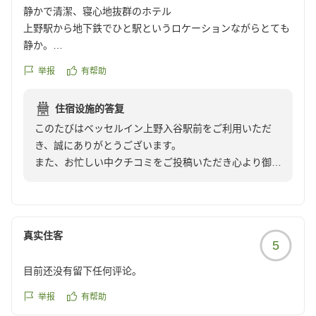
静かで清潔、寝心地抜群のホテル
上野駅から地下鉄でひと駅というロケーションながらとても
静か。
お部屋もバスルームも含め清潔、ベッドの寝心地もとても良
举报
有帮助
くぐっすり眠れました。
朝食は会場が手狭なのでメニューの少なさは致し方ないかな
住宿设施的答复
と。
このたびはベッセルイン上野入谷駅前をご利用いただ
料金はあんなものなのでしょうか・・・。
き、誠にありがとうございます。
もう少し安ければ・・・と思いました。
また、お忙しい中クチコミをご投稿いただき心より御礼
クチコミの詳細はこちらから
申し上げます。
https://review.travel.rakuten.co.jp/hotel/voice/15314?
reviewId=33123477510338
お部屋の環境や清掃についてお褒めの言葉をいただき、
大変嬉しく拝見いたしました。
真实住客
5
また、朝食のメニューにつきましても貴重なご意見をあ
目前还没有留下任何评论。
りがとうございます。限られたスペースの中でもよりご
満足いただける内容をご提供できるよう、今後の改善の
举报
有帮助
参考とさせていただきます。