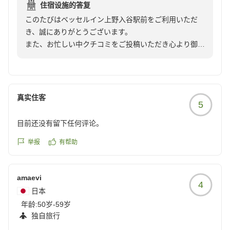
住宿设施的答复
ルケーキ シュークリームと どれもミニサイズですが お味が
このたびはベッセルイン上野入谷駅前をご利用いただ
口に合いました。
き、誠にありがとうございます。
駅チカで 又訪れたいお宿になりました
また、お忙しい中クチコミをご投稿いただき心より御礼
クチコミの詳細はこちらから
申し上げます。
https://review.travel.rakuten.co.jp/hotel/voice/15314?
朝食をお楽しみいただけたとのこと、大変嬉しく拝見い
reviewId=33123477635713
たしました。お褒めのお言葉を頂戴し、スタッフ一同の
励みになります。
真实住客
5
これからも皆さまにご満足いただけるお食事とサービス
をご提供できるよう努めてまいります。
目前还没有留下任何评论。
お近くにお越しの際は、ぜひ当ホテルをご利用ください
ませ。
举报
有帮助
またのご来館を、スタッフ一同心よりお待ちしておりま
す。
amaevi
4
日本
年龄:
50岁-59岁
独自旅行