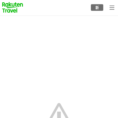
to
新
top
page