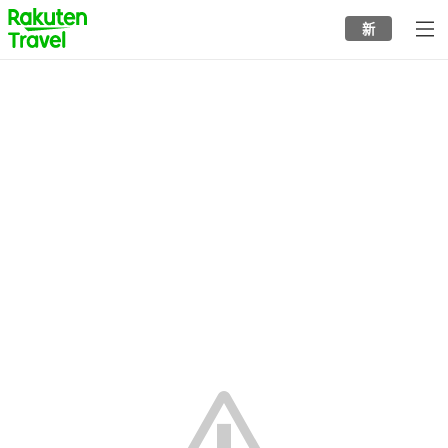
to
新
top
page