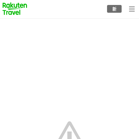
to
新
top
page