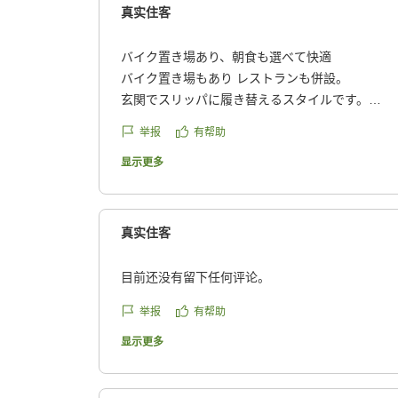
真实住客
バイク置き場あり、朝食も選べて快適
バイク置き場もあり レストランも併設。
玄関でスリッパに履き替えるスタイルです。
朝食は3種のメニューから選べます。
举报
有帮助
全体に不満はありません。
クチコミの詳細はこちらから
显示更多
https://review.travel.rakuten.co.jp/hotel/voice/549
reviewId=33123478319563
真实住客
目前还没有留下任何评论。
举报
有帮助
显示更多