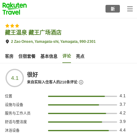
to
新
top
page
藏王温泉 藏王广场酒店
2 Zao Onsen, Yamagata-shi, Yamagata, 990-2301
评论
客房
住宿套餐
基本信息
亮点
很好
4.1
来自实际入住客人的
210
条评论
4.1
位置
3.7
设施与设备
4.2
服务与工作人员
3.9
舒适与整洁度
4.4
沐浴设备