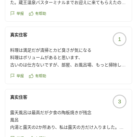
スタッフの方も親切で、ゆっくり休む事が出来ました!
た。蔵王温泉バスターミナルまでお迎えに来てもらえたのも
また、機会があったら泊まりたいです。
ありがたかったです。浴室のシャワーが温泉の質で真っ黒だ
举报
有帮助
他の画像やクチコミの詳細はこちらから
ったのはちょっと怖かったので、綺麗になると嬉しいです。
https://review.travel.rakuten.co.jp/hotel/voice/7747?
クチコミの詳細はこちらから
reviewId=33123478224438
https://review.travel.rakuten.co.jp/hotel/voice/7747?
真实住客
1
reviewId=33123478198279
料理は満足だが清掃とカビ臭さが気になる
料理はボリュームがあると思います、
古いのは仕方ないですが、部屋、お風呂場、もっと掃除した
ほうがいいと思います。エレベーター内はカビ臭いような...
举报
有帮助
従業員さん達は親切で対応はよかったです。
クチコミの詳細はこちらから
https://review.travel.rakuten.co.jp/hotel/voice/7747?
真实住客
3
reviewId=33123478183986
露天風呂は最高だが夕食の陶板焼きが残念
風呂
内湯と露天の2か所あり、私は露天の方だけ入りました。
広い湯船に白濁したお湯がとても素晴らしく、硫黄臭すぎる