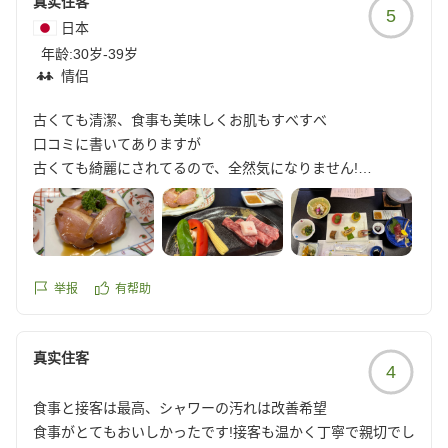
真实住客
5
https://review.travel.rakuten.co.jp/hotel/voice/7747?
日本
reviewId=33123478225704
年龄:
30岁-39岁
情侣
古くても清潔、食事も美味しくお肌もすべすべ
口コミに書いてありますが
古くても綺麗にされてるので、全然気になりません!
部屋に、エアコンが無くてびっくりしましたが過ごしやすか
ったです
お風呂も硫黄系で白く、お肌がすべすべになりました。露天
風呂は。熱くて入れませんでした。。
脱衣所には、ドライヤーが1つしか無いので
举报
有帮助
部屋で乾かすことをお勧めします!
真实住客
食事は、朝も夜も美味しかったです
4
お米が美味しくてお代わりしちゃいました(^^)
食事と接客は最高、シャワーの汚れは改善希望
食事がとてもおいしかったです!接客も温かく丁寧で親切でし