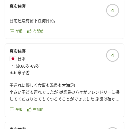
真实住客
4
目前还没有留下任何评论。
举报
有帮助
真实住客
4
日本
年龄:
60岁-69岁
亲子游
子連れに優しく食事も温泉も大満足!
小さい子ども連れでしたが 従業員の方々がフレンドリーに接
してくださりとてもくつろぐことができました 施設は確かに
古いのですが それなりに清潔に保たれ また食事も大変美味
举报
有帮助
しかったです もちろん温泉も満足でお値段以上のホテルでし
た!
クチコミの詳細はこちらから