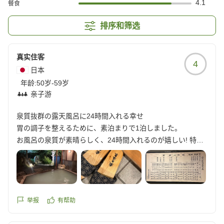
4.1
餐食
排序和筛选
真实住客
4
日本
年龄:
50岁-59岁
亲子游
泉質抜群の露天風呂に24時間入れる幸せ
胃の調子を整えるために、素泊まりで1泊しました。
お風呂の泉質が素晴らしく、24時間入れるのが嬉しい! 特に
庭園露天風呂が良かったです。
また違う季節にも訪れたい。
他の画像やクチコミの詳細はこちらから
https://review.travel.rakuten.co.jp/hotel/voice/7747?
举报
有帮助
reviewId=33123478486949