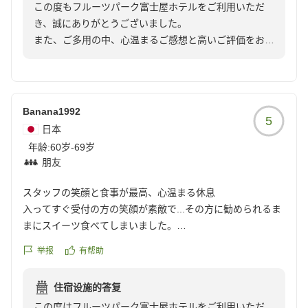
景、温泉大浴場、そして心を込めたおもてなしで、皆様
この度もフルーツパーク富士屋ホテルをご利用いただ
飯とお汁を美味しく頂けるおかずで特に削ったおかかには素
今回は1泊２食付きのプランでご宿泊いただきました
に「また訪れたい」と思っていただけるホテルを目指し
き、誠にありがとうございました。
材の良さを感じました
が、ご滞在をお楽しみいただけたご様子に安堵しており
てまいります。
また、ご多用の中、心温まるご感想と高いご評価をお寄
お食事は3年前と変わりなく美味しかったのはこのご時世と
ます。これからも、山梨の旬の食材を活かしたお料理
せいただき、心より御礼申し上げます。
ても感心しました
と、富士山や甲府盆地を望む絶景、そして心を込めたお
またご家族皆様にお会いできます日を、スタッフ一同心
前回、ショップで購入した刺繍入りの麻のチュニックを気に
もてなしで、皆様にご満足いただけるホテルを目指して
よりお待ち申し上げております。
再び当館へお越しいただけましたこと、スタッフ一同大
入って着ています今回は黒のインド綿のブラウスを購入しま
まいります。
変嬉しく、心より感謝申し上げます。
した
Banana1992
5
一つ要望ですが部屋のバスのタイルが濡れると滑るのでマッ
日本
ぜひまた季節を変えてお越しいただき、旬のフルーツを
ご到着日はあいにくのお天気となりましたが、お部屋の
トを用意していただけると助かります
年龄:
60岁-69岁
使用したスイーツや、四季折々の景色もお楽しみくださ
変更がお役に立ち、ご主人様にも少しでもご負担なくお
前回も今回も梅雨時でお天気は残念でしたので次回は来春に
朋友
いませ。
過ごしいただけたのであれば何よりでございます。
訪れたいと思っています
スタッフの笑顔と食事が最高、心温まる休息
またのご来館をスタッフ一同、心よりお待ち申し上げて
また、ご夕食の甲州名物「鳥もつ煮」や、ご朝食のおか
入ってすぐ受付の方の笑顔が素敵で...その方に勧められるま
おります。
か、ご飯、お味噌汁などをお気に召していただき、「3
まにスイーツ食べてしまいました。
年前と変わらず美味しかった」とのお言葉を頂戴し、料
そのスイーツも美味しくて。
举报
有帮助
理長をはじめスタッフ一同、大変励みとなっておりま
クチコミの詳細はこちらから
お部屋も綺麗にお掃除されていて廊下ですれ違ったスタッフ
す。これからも山梨ならではの味覚と、変わらぬ美味し
https://review.travel.rakuten.co.jp/hotel/voice/1221?
の方も笑顔で...皆さん感じが良くてそれだけでも楽しくなっ
さをご提供できるよう努めてまいります。
住宿设施的答复
reviewId=33123478105571
たのに、お食事がまた美味しくて!お風呂も洗い場も多く、タ
この度はフルーツパーク富士屋ホテルをご利用いただ