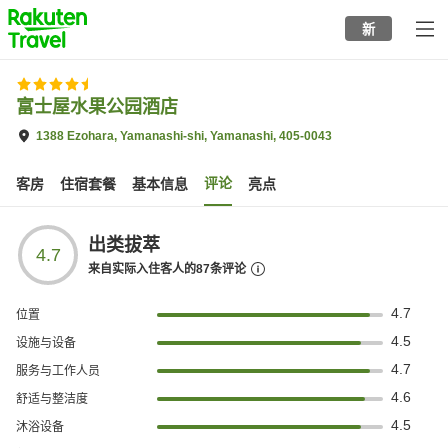
to
新
top
page
富士屋水果公园酒店
1388 Ezohara, Yamanashi-shi, Yamanashi, 405-0043
评论
客房
住宿套餐
基本信息
亮点
出类拔萃
4.7
来自实际入住客人的
87
条评论
4.7
位置
4.5
设施与设备
4.7
服务与工作人员
4.6
舒适与整洁度
4.5
沐浴设备