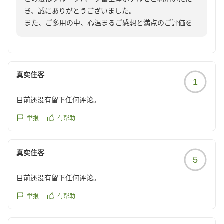
オルも浴場に置いてあるので部屋から持ち込む面倒もなくの
さらに、前回ご購入いただいたショップの商品を今もご
き、誠にありがとうございました。
んびりと過ごす事ができました。一つ、ん?って感じたのは
愛用くださり、今回は新たにブラウスもお選びいただけ
また、ご多用の中、心温まるご感想と満点のご評価をお
スリッパが行方不明にならないように印を付けるためのシー
たとのこと、誠にありがとうございます。ホテルショッ
寄せいただき、心より御礼申し上げます。
ルが置いてあったのですが...置いてあったボールペンが書け
プも旅の楽しみの一つとしてご利用いただけたことを嬉
ませんでした笑。
しく存じます。
「スタッフの笑顔と食事が最高、心温まる休息」とのお
とても楽しく気持ちの良い休息になりました。
言葉を頂戴し、スタッフ一同大変嬉しく拝見いたしまし
クチコミの詳細はこちらから
真实住客
1
一方で、お部屋のバスルームのタイルが濡れると滑りや
た。
https://review.travel.rakuten.co.jp/hotel/voice/1221?
すい点につきまして、貴重なご意見をありがとうござい
reviewId=33123478084502
目前还没有留下任何评论。
ます。安全にお過ごしいただくための大切なご意見とし
チェックイン時のフロントスタッフの対応をはじめ、館
て、今後の備品や設備改善の参考とさせていただきま
内ですれ違うスタッフにも温かいお言葉をいただき、誠
举报
有帮助
す。
にありがとうございます。スタッフの笑顔がお客様の楽
しいご滞在につながったとのことは、私どもにとりまし
真实住客
今回は梅雨時期で富士山をご覧いただけなかったとのこ
て何よりの励みでございます。
5
とですが、ぜひ来春には澄んだ空気の中で雄大な富士山
や桜、新緑など、山梨ならではの景色をお楽しみいただ
目前还没有留下任何评论。
また、おすすめさせていただいたスイーツもお楽しみい
ければ幸いでございます。
ただけたとのこと、大変嬉しく存じます。季節ごとのフ
举报
有帮助
ルーツを使用したスイーツは当館自慢の一つですので、
これからも、変わらぬ美味しいお料理と心を込めたおも
ご満足いただけて何よりでございます。