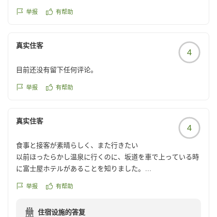
部屋で食べれるよう、切ってくださったときに崩れてしまっ
たので手直ししていますとのことで(それ自体は問題ない)、
举报
有帮助
手直し後のケーキを部屋でいただいたのですが、後から追加
したであろう生クリームが練乳のようなあまさでとても食べ
真实住客
れませんでした。元々のクリームは美味しかったです。クリ
4
ームの色も元々の黄味がかったものと比べて真っ白のもので
違いは一目瞭然でしたが、味もこんなに違うとは思いません
目前还没有留下任何评论。
でした。
举报
有帮助
ケーキをとても楽しみにしていた分少しショックでした。お
祝いされた側の彼も残すまいと一生懸命食べてくれました
が、さすがに甘すぎる生クリームがキツ過ぎてその部分は残
真实住客
4
してしまいました。
とはいえ、その他の食事やサービス(とても愛想の良い男性
食事と接客が素晴らしく、また行きたい
の方が記念写真なども撮ってくれた)などがとても良かった
以前ほったらかし温泉に行くのに、坂道を車で上っている時
ので彼もとても喜んでいました。
に富士屋ホテルがあることを知りました。
クチコミの詳細はこちらから
最近の夏は猛暑になる事が多いので、少し早めのプチ旅行で
https://review.travel.rakuten.co.jp/hotel/voice/1221?
举报
有帮助
宿泊しました。
reviewId=33123478269903
住宿设施的答复
ホテル内は、静かで広々とした感じを受けました。