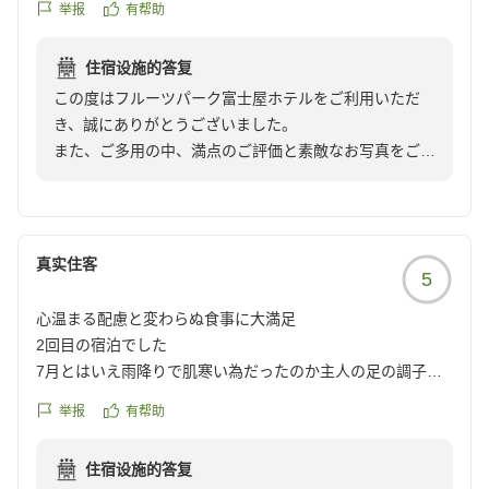
大変嬉しく存じます。「このドライヤーに替えてみよう
举报
有帮助
かな」と感じていただけたとのお言葉は、快適なご滞在
のお手伝いができたことを実感でき、私どもにとりまし
クチコミの詳細はこちらから
住宿设施的答复
ても嬉しい限りでございます。
https://review.travel.rakuten.co.jp/hotel/voice/1221?
この度はフルーツパーク富士屋ホテルをご利用いただ
reviewId=33123478139290
き、誠にありがとうございました。
一方で、お部屋の障子につきまして、ご不快な思いをお
また、ご多用の中、満点のご評価と素敵なお写真をご投
掛けし申し訳ございませんでした。ご指摘いただきまし
稿いただき、心より御礼申し上げます。
た内容は真摯に受け止め、点検・補修を徹底し、より快
適にお過ごしいただける客室づくりに努めてまいりま
お料理やホテルの建物のお写真をお寄せいただき、誠に
す。貴重なご意見をお寄せいただき、誠にありがとうご
ありがとうございます。
真实住客
ざいました。
5
当館の魅力が伝わる素敵なお写真を共有していただき、
スタッフ一同大変嬉しく拝見いたしました。
「また行きたいね」とご家族でお話しいただけたとのこ
心温まる配慮と変わらぬ食事に大満足
と、大変光栄に存じます。山梨は四季折々で異なる魅力
2回目の宿泊でした
また、お部屋・お食事・温泉・接客・設備・ロケーショ
があり、春には桜、夏は旬の桃やぶどう、秋は紅葉や果
7月とはいえ雨降りで肌寒い為だったのか主人の足の調子が
ンに至るまで満点のご評価を頂戴し、重ねて御礼申し上
物、冬は澄んだ空気の中で美しい富士山をご覧いただけ
悪く部屋まで休み休み歩くつもりでしたがすぐにエレベータ
げます。
举报
有帮助
ます。
ーの近くのお部屋に変えていただきまして恐縮しながらも感
このようなご評価は、私どもにとりまして何よりの励み
謝しています
でございます。
住宿设施的答复
これからも、山梨の旬の味覚、富士山や甲府盆地の絶
夕食時はとりもつ煮もいただき朝食は落ち着いた雰囲気でご