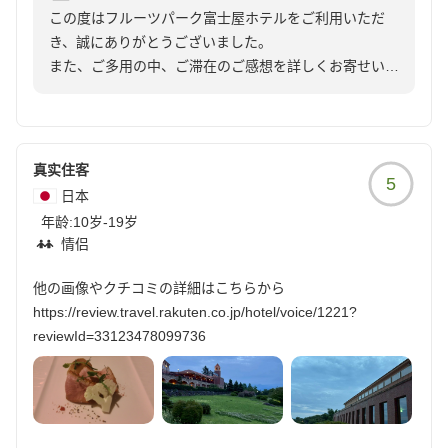
この度はフルーツパーク富士屋ホテルをご利用いただ
部屋は和室で、綺麗に清掃されていましたが、障子のへりの
き、誠にありがとうございました。
滑りをよくするテープがガタガタでしたので、きちんと貼り
また、ご多用の中、ご滞在のご感想を詳しくお寄せいた
直した方が良いと感じました。
だき、心より御礼申し上げます。
大浴場も新しいシャワーヘッドでしたし、ドライヤーも同様
の上質のもので、あっという間に髪が乾きました。
数あるホテルの中から当館をお選びいただき、ご家族で
私も体験して、このドライヤーに替えてみようかなと感じた
のご旅行をお楽しみいただけたご様子を大変嬉しく拝見
くらいです。
真实住客
5
いたしました。
日本
お食事はさすがです、朝、夕共に和食を希望しましたが、と
年龄:
10岁-19岁
館内の雰囲気や大浴場、お食事、そしてスタッフの対応
ても美味しかったです。
情侣
につきまして、多くのお褒めのお言葉を頂戴し、誠にあ
従業員の方々は、どの方も丁寧で感じがとても良く安心しま
りがとうございます。特に朝夕の和食をお気に召してい
した。
他の画像やクチコミの詳細はこちらから
ただけたことや、「従業員の方々はどの方も丁寧で感じ
https://review.travel.rakuten.co.jp/hotel/voice/1221?
がとても良かった」とのお言葉は、料理長をはじめスタ
これだけ素敵な事が多かったので、なおさら障子の件が残念
reviewId=33123478099736
ッフ一同にとりまして何よりの励みでございます。
だと感じました。
でも山梨は近くて食べ物も美味しいので、また行きたいねと
また、大浴場に設置しておりますReFa（リファ）のシ
家族で話しました。
ャワーヘッドやドライヤーもご満足いただけたようで、