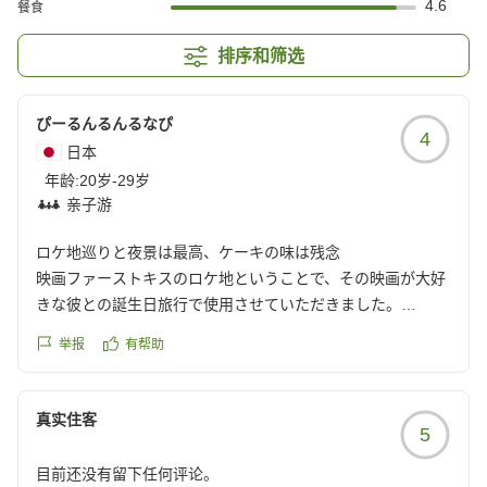
4.6
餐食
排序和筛选
ぴーるんるんるなぴ
4
日本
年龄:
20岁-29岁
亲子游
ロケ地巡りと夜景は最高、ケーキの味は残念
映画ファーストキスのロケ地ということで、その映画が大好
きな彼との誕生日旅行で使用させていただきました。
お部屋も広くて、夜景もきれいでとても快適に過ごせまし
举报
有帮助
た。
スタッフの方々の対応も素晴らしく、とてもホスピタリティ
のあるホテルだと感じました。
真实住客
5
ですが、1点残念だったのがオプションで頼んだ誕生日ケー
キです。
目前还没有留下任何评论。