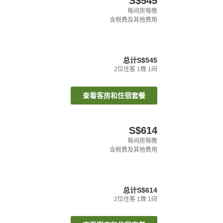
S$545
每间房每晚
含税费及其他费用
总计
S$545
2
位住客
1
晚
1
间
查看客房和住宿套餐
S$614
每间房每晚
含税费及其他费用
总计
S$614
2
位住客
1
晚
1
间