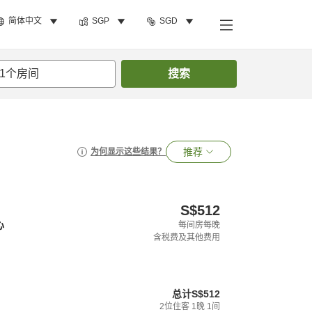
简体中文
SGP
SGD
1
个房间
搜索
推荐
为何显示这些结果？
S$512
心
每间房每晚
含税费及其他费用
总计
S$512
2
位住客
1
晚
1
间