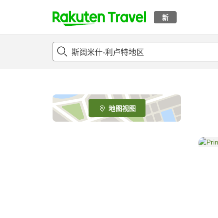
新
t
o
p
P
a
g
e
地图视图
_
s
e
a
r
c
h