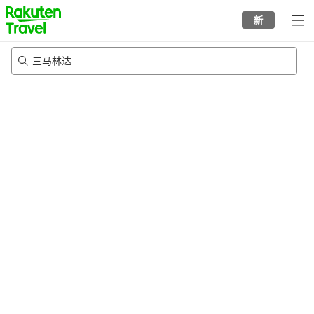
to
新
top
page
三马林达
21/8/2026
-
22/8/2026
每间
2
人
•
1
个房间