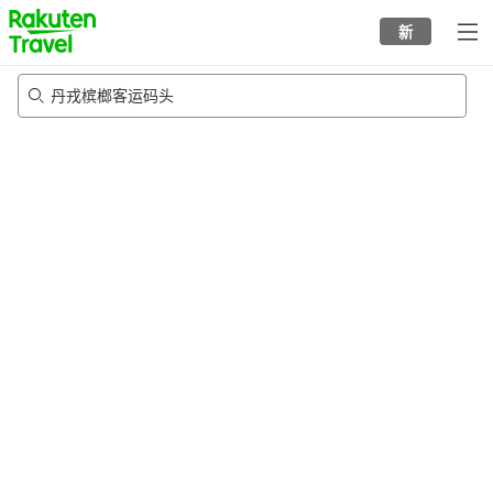
to
新
top
page
丹戎槟榔客运码头
22/8/2026
-
23/8/2026
每间
2
人
•
1
个房间