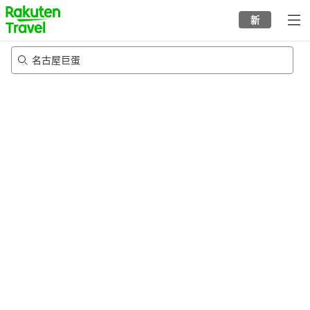
to
新
top
page
名古屋巨蛋
23/8/2026
-
24/8/2026
每间
2
人
•
1
个房间