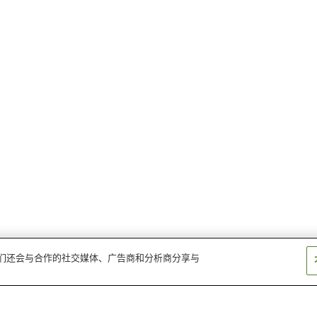
。我们还会与合作的社交媒体、广告商和分析商分享与
聚乐园站
尾张横须贺站
高横须贺站