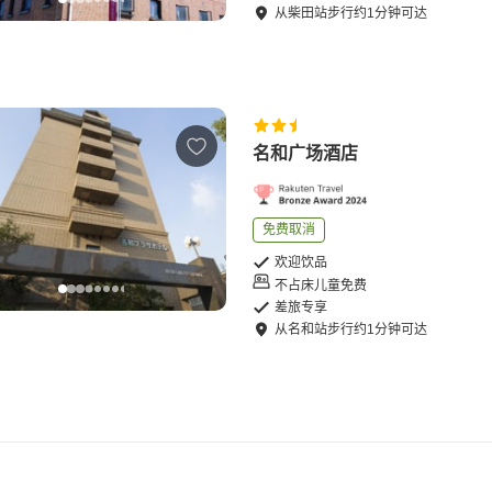
从
柴田站
步行
约
1
分钟可达
名和广场酒店
免费取消
欢迎饮品
不占床儿童免费
差旅专享
从
名和站
步行
约
1
分钟可达