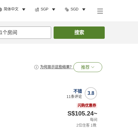
简体中文
SGP
SGD
1
个房间
搜索
推荐
为何显示这些结果？
不错
3.8
11
条评论
闪购优惠券
S$105.24
~
每间
2
位住客
1
晚