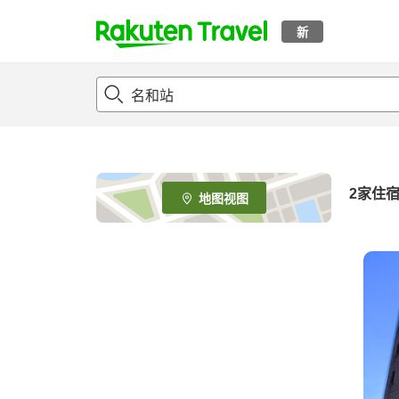
新
t
o
p
P
a
g
e
2
家住
地图视图
_
s
e
a
r
c
h