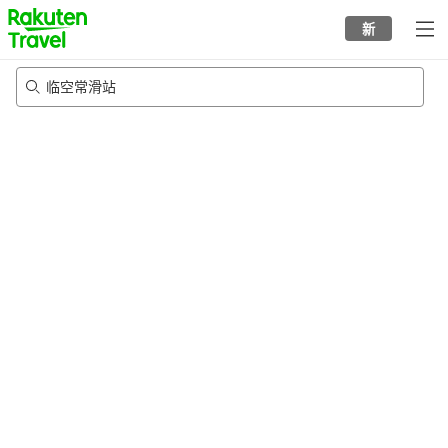
to
新
top
page
临空常滑站
20/8/2026
-
21/8/2026
每间
2
人
•
1
个房间