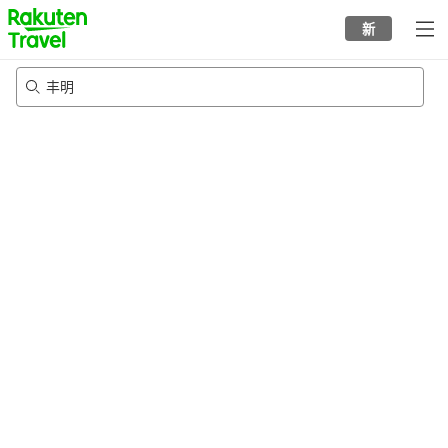
to
新
top
page
丰明
20/8/2026
-
21/8/2026
每间
2
人
•
1
个房间