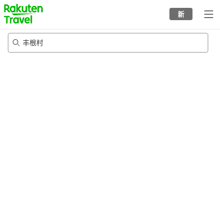
to
新
top
page
丰根村
24/8/2026
-
25/8/2026
每间
2
人
•
1
个房间