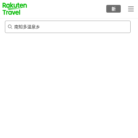
to
新
top
page
南知多温泉乡
23/8/2026
-
24/8/2026
每间
2
人
•
1
个房间