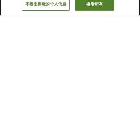
不得出售我的个人信息
接受所有
返回
1家住宿
为何显示这些结果？