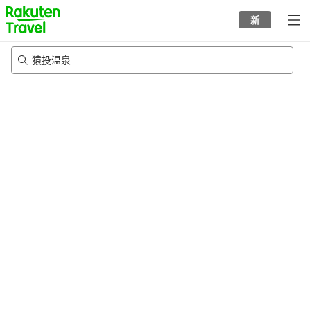
to
新
top
page
猿投温泉
20/8/2026
-
21/8/2026
每间
2
人
•
1
个房间