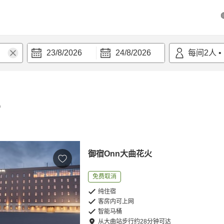
23/8/2026
24/8/2026
每间
2
人
•
宿
御宿Onn大曲花火
免费取消
纯住宿
客房内可上网
智能马桶
从
大曲站
步行
约
28
分钟可达