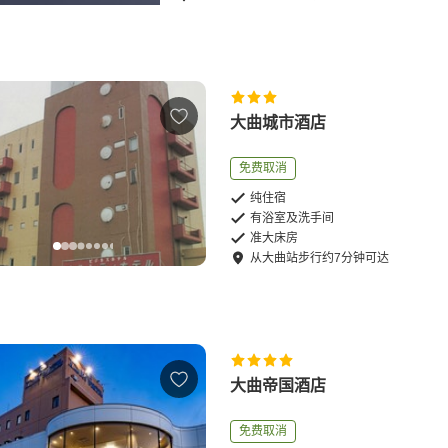
大曲城市酒店
免费取消
纯住宿
有浴室及洗手间
准大床房
从
大曲站
步行
约
7
分钟可达
大曲帝国酒店
免费取消