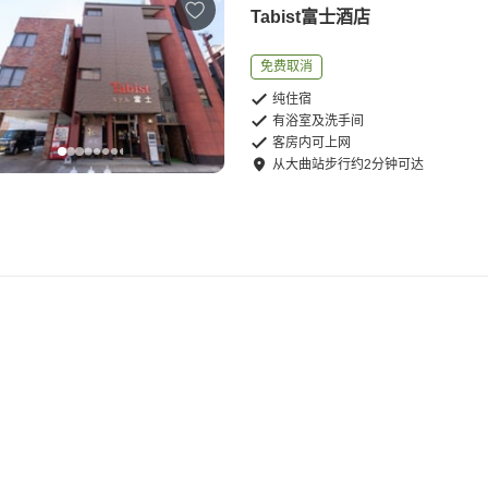
Tabist富士酒店
免费取消
纯住宿
有浴室及洗手间
客房内可上网
从
大曲站
步行
约
2
分钟可达