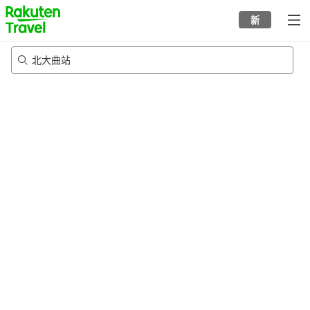
to
新
top
page
北大曲站
22/8/2026
-
23/8/2026
每间
2
人
•
1
个房间