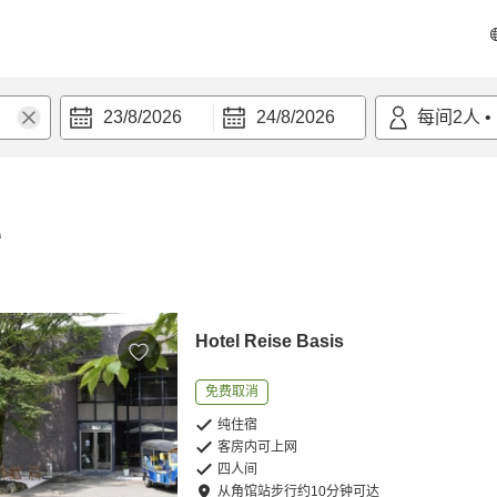
23/8/2026
24/8/2026
每间
2
人
•
宿
Hotel Reise Basis
免费取消
纯住宿
客房内可上网
四人间
从
角馆站
步行
约
10
分钟可达