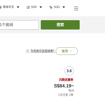
简体中文
SGP
SGD
1
个房间
搜索
推荐
为何显示这些结果？
3.6
闪购优惠券
S$84.19
~
每间
2
位住客
1
晚