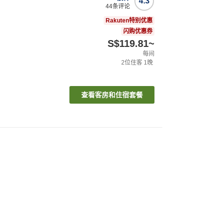
4.3
44
条评论
Rakuten特别优惠
闪购优惠券
S$119.81
~
每间
2
位住客
1
晚
查看客房和住宿套餐