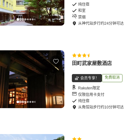
纯住宿
和室
禁烟
从
神代站
步行
约
24
分钟可达
田町武家屋敷酒店
免费取消
会员专享！
Rakuten限定
仅限信用卡支付
纯住宿
从
角馆站
步行
约
10
分钟可达