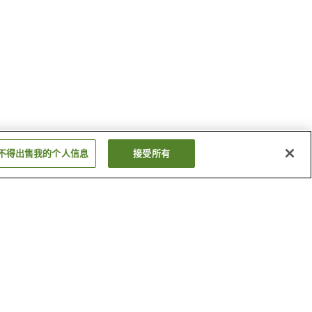
不得出售我的个人信息
接受所有
西明寺站
羽后中里站
显示更多