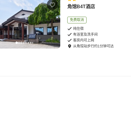
角馆B4T酒店
免费取消
纯住宿
有浴室及洗手间
客房内可上网
从
角馆站
步行
约
1
分钟可达