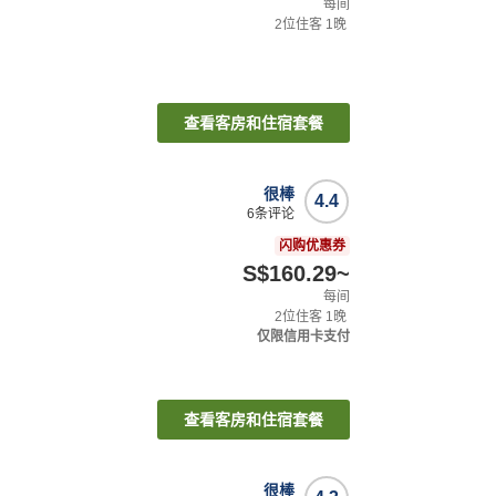
每间
2
位住客
1
晚
查看客房和住宿套餐
很棒
4.4
6
条评论
闪购优惠券
S$160.29
~
每间
2
位住客
1
晚
仅限信用卡支付
查看客房和住宿套餐
很棒