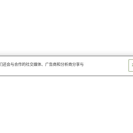
。我们还会与合作的社交媒体、广告商和分析商分享与
松叶站
神代站
八津站
角馆站
上桧木内站
左通站