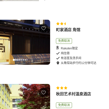
町家酒店 角馆
免费取消
Rakuten限定
纯住宿
有浴室及洗手间
从
角馆站
步行
约
12
分钟可达
秋田艺术村温泉酒店
免费取消