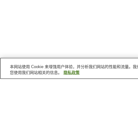
本网站使用 Cookie 来增强用户体验，并分析我们网站的性能和流量
您使用我们网站相关的信息。
隐私政策
仙北
的车站
生田站
刺卷站
羽后太田站
户泽站
仙北
的景点