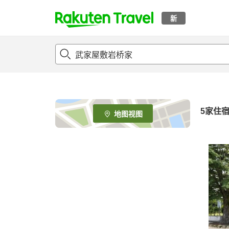
新
t
o
p
P
a
g
e
5
家住
地图视图
_
s
e
a
r
c
h