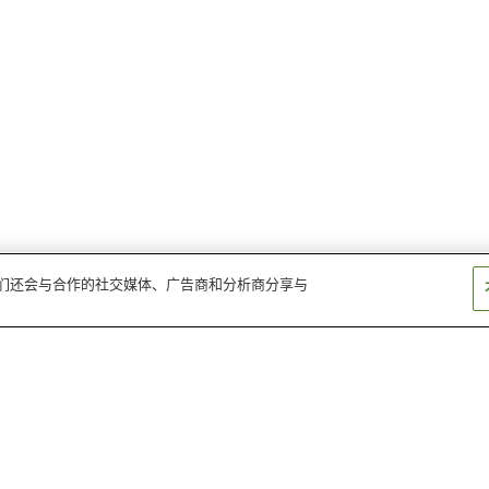
。我们还会与合作的社交媒体、广告商和分析商分享与
稻垣温泉
下风吕温泉
龙飞崎温泉
大秋温泉
十和田温泉
黑石温泉乡