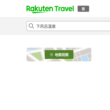
新
t
o
p
P
a
g
e
地图视图
_
s
e
a
r
c
h