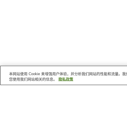
本网站使用 Cookie 来增强用户体验，并分析我们网站的性能和流量
您使用我们网站相关的信息。
隐私政策
青森县
的温泉
茑温泉
八户温泉
十和田湖畔温泉
奥入濑溪流温泉
首页
日本
青森县
下风吕温泉