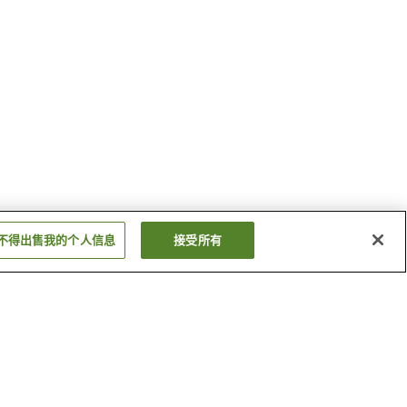
不得出售我的个人信息
接受所有
大坊温泉
谷地温泉
显示更多