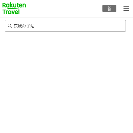
to
新
top
page
东我孙子站
21/8/2026
-
22/8/2026
每间
2
人
•
1
个房间