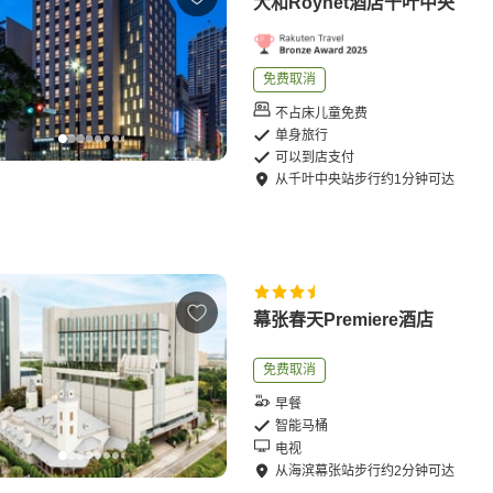
大和Roynet酒店千叶中央
免费取消
不占床儿童免费
单身旅行
可以到店支付
从
千叶中央站
步行
约
1
分钟可达
幕张春天Premiere酒店
免费取消
早餐
智能马桶
电视
从
海滨幕张站
步行
约
2
分钟可达