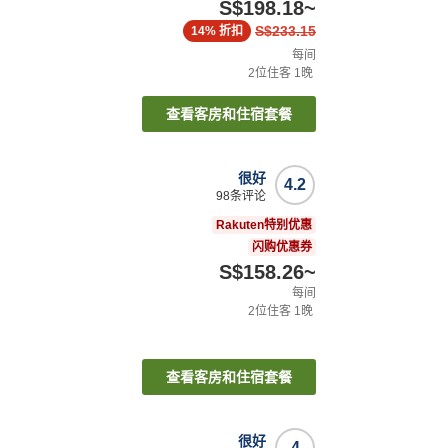
S$198.18
~
S$233.15
14%
折扣
每间
2
位住客
1
晚
查看客房和住宿套餐
很好
4.2
98
条评论
Rakuten特别优惠
闪购优惠券
S$158.26
~
每间
2
位住客
1
晚
查看客房和住宿套餐
很好
4