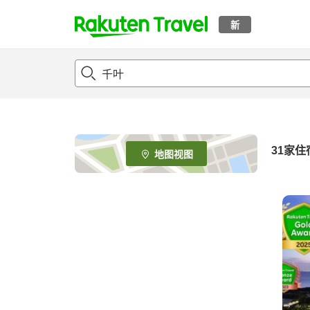
新
t
o
p
P
a
g
e
31
家住
地图视图
_
s
e
a
r
c
h