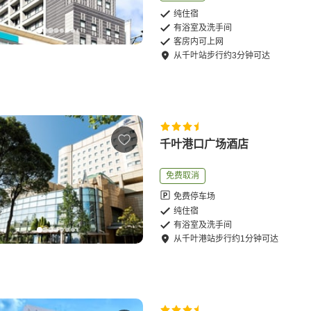
纯住宿
有浴室及洗手间
客房内可上网
从
千叶站
步行
约
3
分钟可达
千叶港口广场酒店
免费取消
免费停车场
纯住宿
有浴室及洗手间
从
千叶港站
步行
约
1
分钟可达