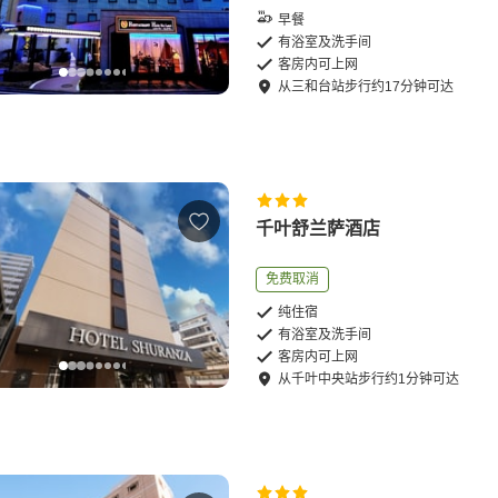
早餐
有浴室及洗手间
客房内可上网
从
三和台站
步行
约
17
分钟可达
千叶舒兰萨酒店
免费取消
纯住宿
有浴室及洗手间
客房内可上网
从
千叶中央站
步行
约
1
分钟可达