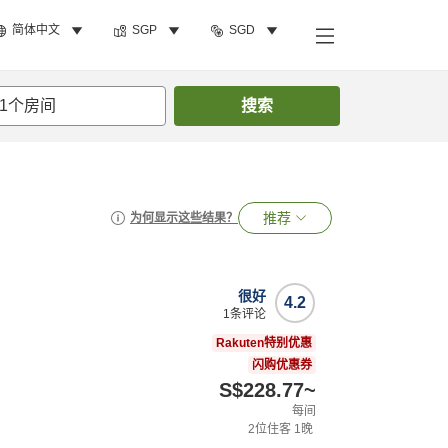
简体中文
SGP
SGD
1
个房间
搜索
推荐
为何显示这些结果？
很好
4.2
1
条评论
Rakuten特别优惠
闪购优惠券
S$228.77
~
每间
2
位住客
1
晚