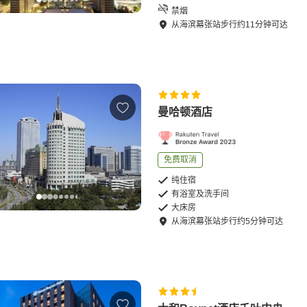
禁烟
从
海滨幕张站
步行
约
11
分钟可达
曼哈顿酒店
免费取消
纯住宿
有浴室及洗手间
大床房
从
海滨幕张站
步行
约
5
分钟可达