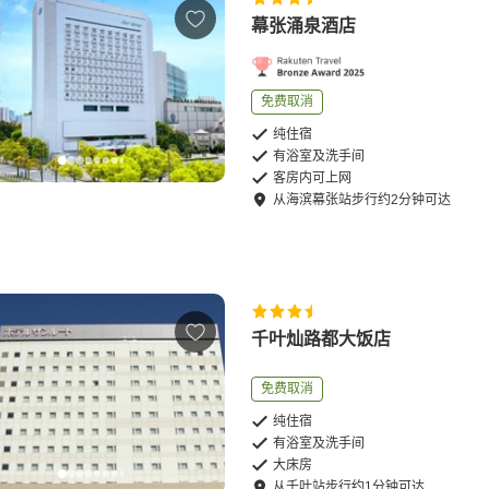
幕张涌泉酒店
免费取消
纯住宿
有浴室及洗手间
客房内可上网
从
海滨幕张站
步行
约
2
分钟可达
千叶灿路都大饭店
免费取消
纯住宿
有浴室及洗手间
大床房
从
千叶站
步行
约
1
分钟可达