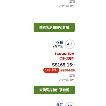
每间
2
位住客
1
晚
查看客房和住宿套餐
很棒
4.3
6
条评论
Seasonal Sale
闪购优惠券
S$165.15
~
S$194.29
14%
折扣
每间
2
位住客
1
晚
查看客房和住宿套餐
很好