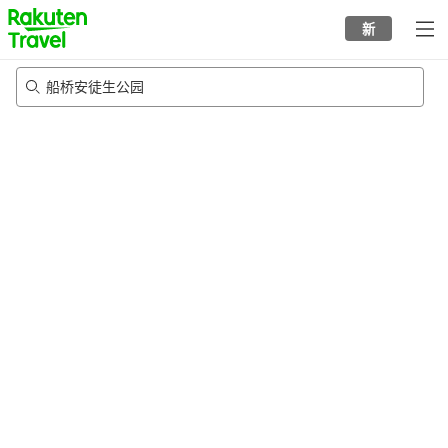
to
新
top
page
船桥安徒生公园
23/8/2026
-
24/8/2026
每间
2
人
•
1
个房间