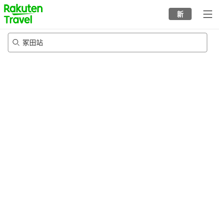
to
新
top
page
冢田站
24/8/2026
-
25/8/2026
每间
2
人
•
1
个房间