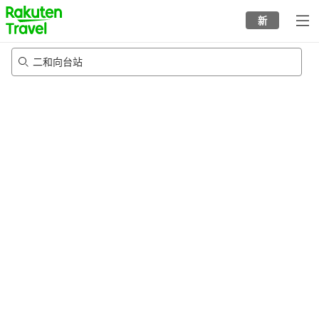
to
新
top
page
二和向台站
21/8/2026
-
22/8/2026
每间
2
人
•
1
个房间