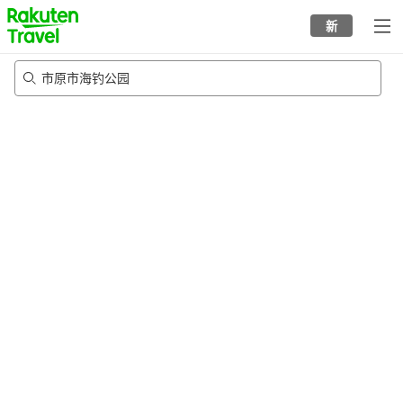
to
新
top
page
市原市海钓公园
21/8/2026
-
22/8/2026
每间
2
人
•
1
个房间