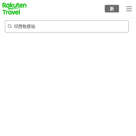
to
新
top
page
印西牧原站
22/8/2026
-
23/8/2026
每间
2
人
•
1
个房间