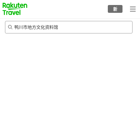
to
新
top
page
鸭川市地方文化资料馆
20/8/2026
-
21/8/2026
每间
2
人
•
1
个房间